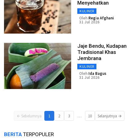
Menyehatkan
KULINER
Oleh
Regia Afghani
31 Jul 2026
Jaje Bendu, Kudapan
Tradisional Khas
Jembrana
KULINER
Oleh
Ida Bagus
31 Jul 2026
…
← Sebelumnya
1
2
3
10
Selanjutnya →
BERITA
TERPOPULER