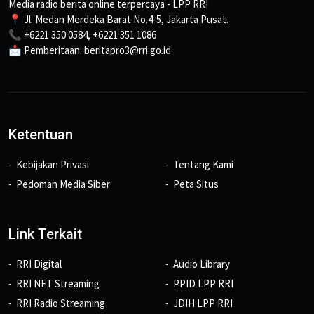
Media radio berita online terpercaya - LPP RRI
📍 Jl. Medan Merdeka Barat No.4-5, Jakarta Pusat.
📞 +6221 350 0584, +6221 351 1086
📩 Pemberitaan: beritapro3@rri.go.id
Ketentuan
Kebijakan Privasi
Tentang Kami
Pedoman Media Siber
Peta Situs
Link Terkait
RRI Digital
Audio Library
RRI NET Streaming
PPID LPP RRI
RRI Radio Streaming
JDIH LPP RRI