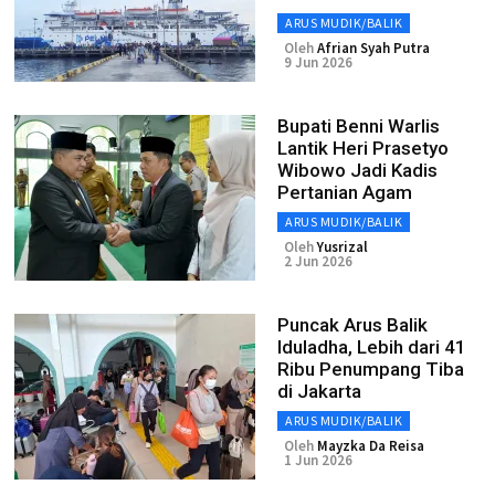
ARUS MUDIK/BALIK
Oleh
Afrian Syah Putra
9 Jun 2026
Bupati Benni Warlis
Lantik Heri Prasetyo
Wibowo Jadi Kadis
Pertanian Agam
ARUS MUDIK/BALIK
Oleh
Yusrizal
2 Jun 2026
Puncak Arus Balik
Iduladha, Lebih dari 41
Ribu Penumpang Tiba
di Jakarta
ARUS MUDIK/BALIK
Oleh
Mayzka Da Reisa
1 Jun 2026