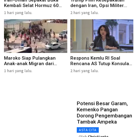
Iran-Oman Sepakat Buka
Trump Pilih Kesepakatan
Kembali Selat Hormuz 60
dengan Iran, Opsi Militer...
Har...
1 hari yang lalu.
2 hari yang lalu.
Maroko Siap Pulangkan
Respons Kemlu RI Soal
Anak-anak Migran dari
Rencana AS Tutup Konsulat
Ceuta
di...
1 hari yang lalu.
2 hari yang lalu.
Potensi Besar Garam,
Kemenko Pangan
Dorong Pengembangan
Tambak Ampeka
ASTA CITA
Oleh
Christianto