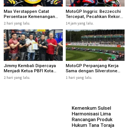
Max Verstappen Catat
MotoGP Inggris: Bezzecchi
Persentase Kemenangan
Tercepat, Pecahkan Rekor...
Terting...
2 hari yang lalu.
14 jam yang lalu.
Jimmy Kembali Dipercaya
MotoGP Perpanjang Kerja
Menjadi Ketua PBFI Kota
Sama dengan Silverstone
Gu...
hi...
2 hari yang lalu.
1 hari yang lalu.
Kemenkum Sulsel
Harmonisasi Lima
Rancangan Produk
Hukum Tana Toraja