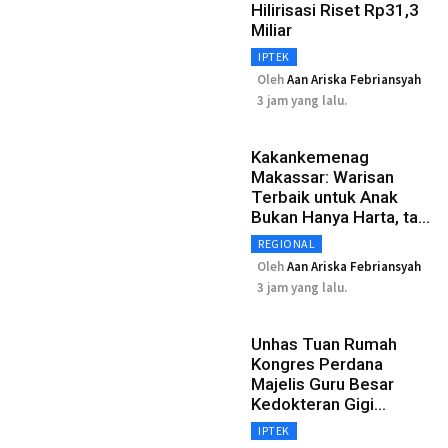
Hilirisasi Riset Rp31,3
Miliar
IPTEK
Oleh
Aan Ariska Febriansyah
3 jam yang lalu.
Kakankemenag
Makassar: Warisan
Terbaik untuk Anak
Bukan Hanya Harta, tapi
Al-Qur’an
REGIONAL
Oleh
Aan Ariska Febriansyah
3 jam yang lalu.
Unhas Tuan Rumah
Kongres Perdana
Majelis Guru Besar
Kedokteran Gigi
Indonesia
IPTEK