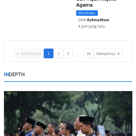
Agama
REGIONAL
Oleh
Rahmadhani
4 jam yang lalu.
…
← Sebelumnya
1
2
3
10
Selanjutnya →
IN
DEPTH