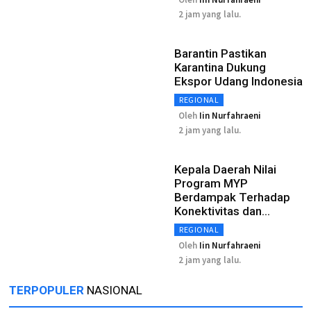
2 jam yang lalu.
Barantin Pastikan
Karantina Dukung
Ekspor Udang Indonesia
REGIONAL
Oleh
Iin Nurfahraeni
2 jam yang lalu.
Kepala Daerah Nilai
Program MYP
Berdampak Terhadap
Konektivitas dan
Ekonomi
REGIONAL
Oleh
Iin Nurfahraeni
2 jam yang lalu.
TERPOPULER
NASIONAL