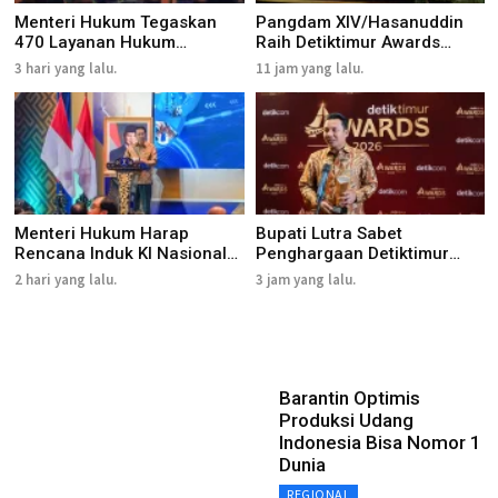
Menteri Hukum Tegaskan
Pangdam XIV/Hasanuddin
470 Layanan Hukum
Raih Detiktimur Awards
Sepenuhny...
2026...
3 hari yang lalu.
11 jam yang lalu.
Menteri Hukum Harap
Bupati Lutra Sabet
Rencana Induk KI Nasional
Penghargaan Detiktimur
2027...
Awards 2...
2 hari yang lalu.
3 jam yang lalu.
Barantin Optimis
Produksi Udang
Indonesia Bisa Nomor 1
Dunia
REGIONAL