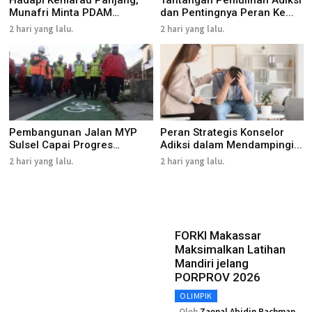
Hadapi Kemarau Panjang,
Tantangan Pemulihan Adiksi
Munafri Minta PDAM
dan Pentingnya Peran Ke...
Makassa...
2 hari yang lalu.
2 hari yang lalu.
Pembangunan Jalan MYP
Peran Strategis Konselor
Sulsel Capai Progres
Adiksi dalam Mendampingi...
Signifi...
2 hari yang lalu.
2 hari yang lalu.
FORKI Makassar
Maksimalkan Latihan
Mandiri jelang
PORPROV 2026
OLIMPIK
Oleh
Zaenal Abidin Rachman