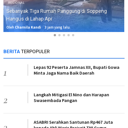
REGIONAL
Sebanyak Tiga Rumah Panggung di Soppeng
Hangus di Lahap Api
Oleh
Charnila Kandi
3 jam yang lalu.
BERITA
TERPOPULER
Lepas 92 Peserta Jamnas XII, Bupati Gowa
1
Minta Jaga Nama Baik Daerah
Langkah Mitigasi El Nino dan Harapan
2
Swasembada Pangan
ASABRI Serahkan Santunan Rp467 Juta
3
kepada Ahli Waris Prajurit TNI Gugur