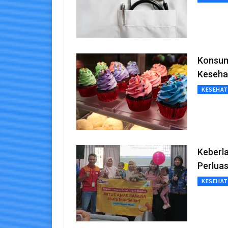
Konsum
Keseha
KESEHA
Keberla
Perlua
KESEHA