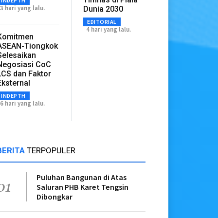
INDEPTH
3 hari yang lalu.
Dunia 2030
EDITORIAL
4 hari yang lalu.
Komitmen
ASEAN-Tiongkok
Selesaikan
Negosiasi CoC
LCS dan Faktor
Eksternal
INDEPTH
6 hari yang lalu.
BERITA
TERPOPULER
Puluhan Bangunan di Atas
01
Saluran PHB Karet Tengsin
Dibongkar