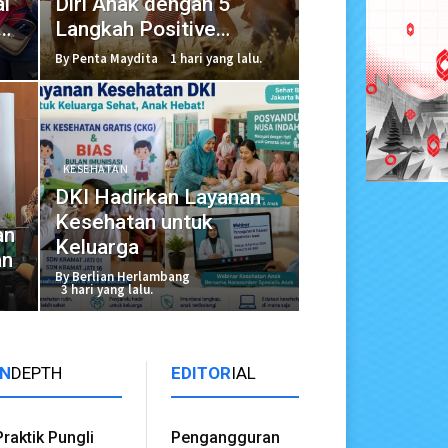
i
Diri Anak dengan 5
Langkah Positive
Parenting
By Penta Maydita
1 hari yang lalu.
KESEHATAN
DKI Hadirkan Layanan
Kesehatan untuk
an
Keluarga
an
By Berlian Herlambang
3 hari yang lalu.
IN
DEPTH
EDITOR
IAL
Praktik Pungli
Pengangguran