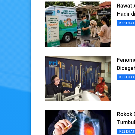
Rawat A
Hadir d
KESEHA
Fenome
Dicega
KESEHA
Rokok 
Tumbu
KESEHA