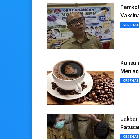
Pemkot 
Vaksin
KESEHA
Konsum
Menjag
KESEHA
Jakbar 
Ratusa
KESEHA