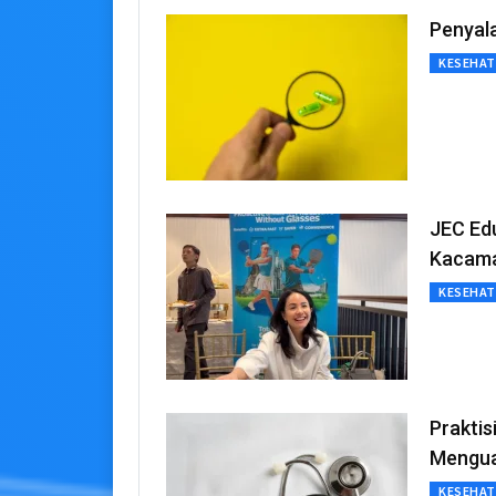
Penyal
KESEHA
JEC Edu
Kacam
KESEHA
Praktis
Mengu
KESEHA