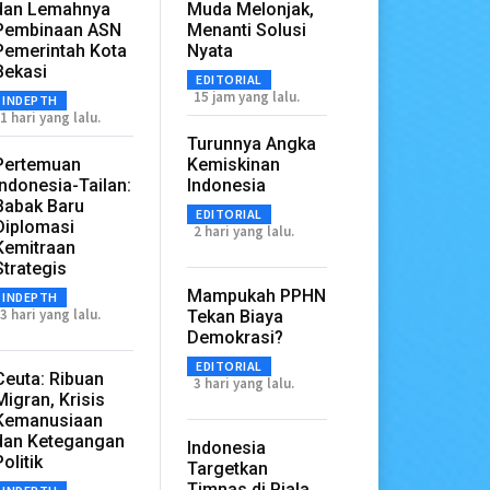
dan Lemahnya
Muda Melonjak,
Pembinaan ASN
Menanti Solusi
Pemerintah Kota
Nyata
Bekasi
EDITORIAL
15 jam yang lalu.
INDEPTH
1 hari yang lalu.
Turunnya Angka
Pertemuan
Kemiskinan
Indonesia-Tailan:
Indonesia
Babak Baru
EDITORIAL
Diplomasi
2 hari yang lalu.
Kemitraan
Strategis
Mampukah PPHN
INDEPTH
3 hari yang lalu.
Tekan Biaya
Demokrasi?
EDITORIAL
Ceuta: Ribuan
3 hari yang lalu.
Migran, Krisis
Kemanusiaan
dan Ketegangan
Indonesia
Politik
Targetkan
Timnas di Piala