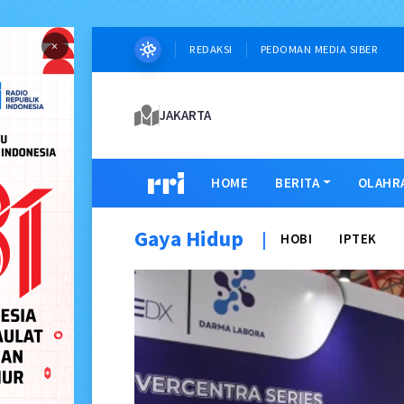
×
REDAKSI
PEDOMAN MEDIA SIBER
JAKARTA
HOME
BERITA
OLAHR
Gaya Hidup
|
HOBI
IPTEK