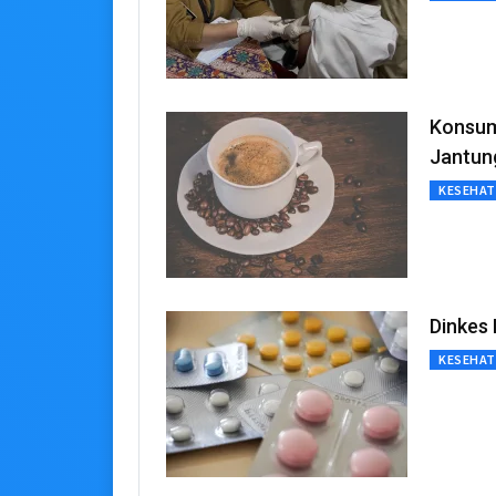
Konsums
Jantun
KESEHA
Dinkes
KESEHA