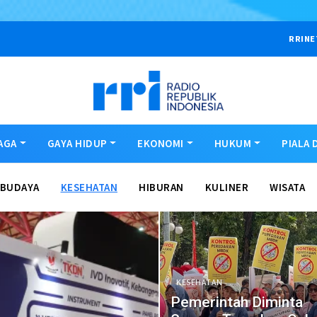
RRINE
AGA
GAYA HIDUP
EKONOMI
HUKUM
PIALA 
BUDAYA
KESEHATAN
HIBURAN
KULINER
WISATA
KESEHATAN
Pemerintah Diminta