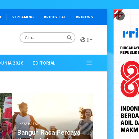
×
T
STREAMING
RRIDIGITAL
RRINEWS
ID
DUNIA 2026
EDITORIAL
KESEHATAN
Bangun Rasa Percaya