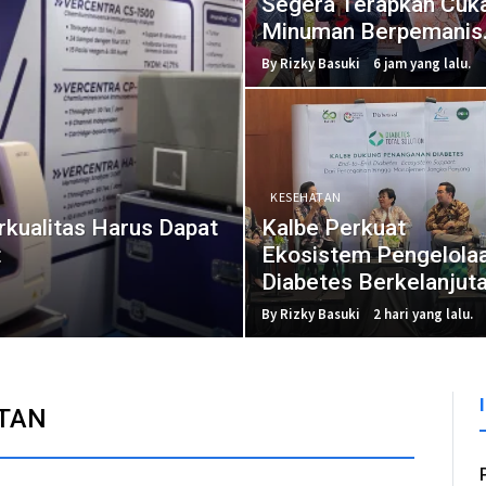
Segera Terapkan Cuka
Minuman Berpemanis
dalam Kemasan
By Rizky Basuki
6 jam yang lalu.
KESEHATAN
rkualitas Harus Dapat
Kalbe Perkuat
t
Ekosistem Pengelola
Diabetes Berkelanjut
By Rizky Basuki
2 hari yang lalu.
TAN