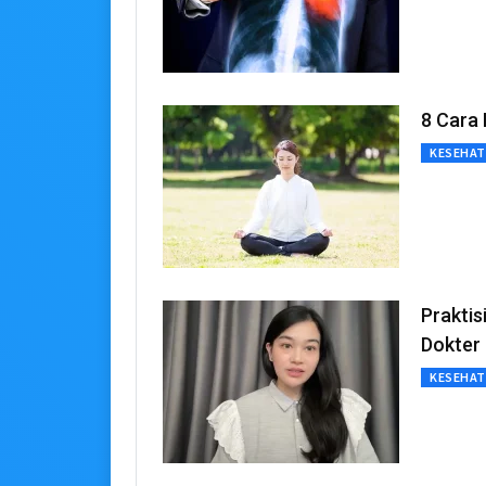
8 Cara 
KESEHA
Praktis
Dokter
KESEHA