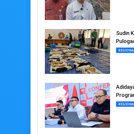
Sudin K
Puloga
REGIONA
Adidaya
Progr
REGIONA