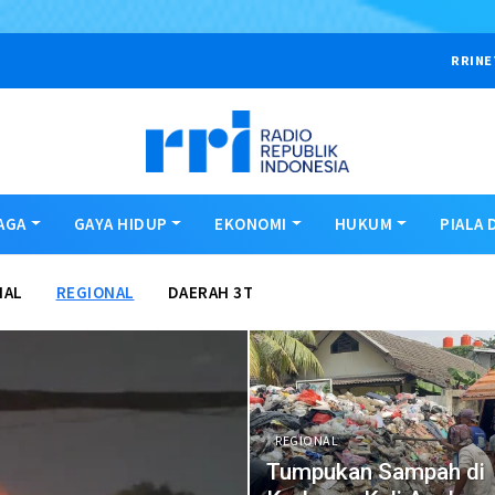
RRINE
AGA
GAYA HIDUP
EKONOMI
HUKUM
PIALA 
NAL
REGIONAL
DAERAH 3T
REGIONAL
Tumpukan Sampah di