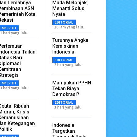
dan Lemahnya
Muda Melonjak,
Pembinaan ASN
Menanti Solusi
Pemerintah Kota
Nyata
Bekasi
EDITORIAL
16 jam yang lalu.
INDEPTH
1 hari yang lalu.
Turunnya Angka
Pertemuan
Kemiskinan
Indonesia-Tailan:
Indonesia
Babak Baru
EDITORIAL
Diplomasi
2 hari yang lalu.
Kemitraan
Strategis
Mampukah PPHN
INDEPTH
3 hari yang lalu.
Tekan Biaya
Demokrasi?
EDITORIAL
Ceuta: Ribuan
3 hari yang lalu.
Migran, Krisis
Kemanusiaan
dan Ketegangan
Indonesia
Politik
Targetkan
Timnas di Piala