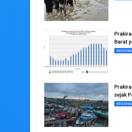
Prakira
Barat 
REGIONA
Prakir
sejak P
REGIONA