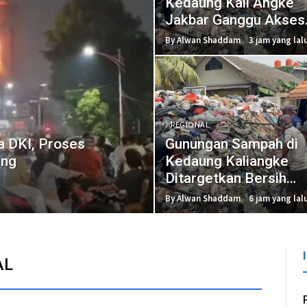
Kedaung Kali Angke
Jakbar Ganggu Akses
Mobil MBG
By Alwan Shaddam
3 jam yang lalu
REGIONAL
 DKI, Proses
Gunungan Sampah di
ung
Kedaung Kaliangke
Ditargetkan Bersih
dalam 2-3 Hari
By Alwan Shaddam
6 jam yang lalu
AL