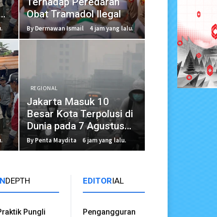
Terhadap Peredaran
Obat Tramadol Ilegal
.
By Dermawan Ismail
4 jam yang lalu.
REGIONAL
Jakarta Masuk 10
Besar Kota Terpolusi di
Dunia pada 7 Agustus
2026
.
By Penta Maydita
6 jam yang lalu.
IN
DEPTH
EDITOR
IAL
Praktik Pungli
Pengangguran