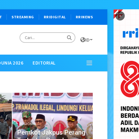
×
T
STREAMING
RRIDIGITAL
RRINEWS
ID
DUNIA 2026
EDITORIAL
REGIONAL
Pemkot Jakpus Perang