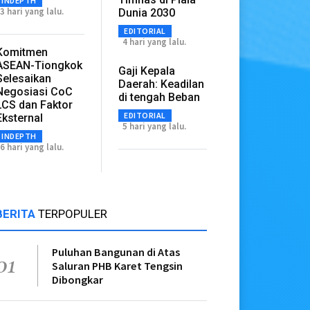
INDEPTH
3 hari yang lalu.
Dunia 2030
EDITORIAL
4 hari yang lalu.
Komitmen
ASEAN-Tiongkok
Gaji Kepala
Selesaikan
Daerah: Keadilan
Negosiasi CoC
di tengah Beban
LCS dan Faktor
EDITORIAL
Eksternal
5 hari yang lalu.
INDEPTH
6 hari yang lalu.
BERITA
TERPOPULER
Puluhan Bangunan di Atas
01
Saluran PHB Karet Tengsin
Dibongkar