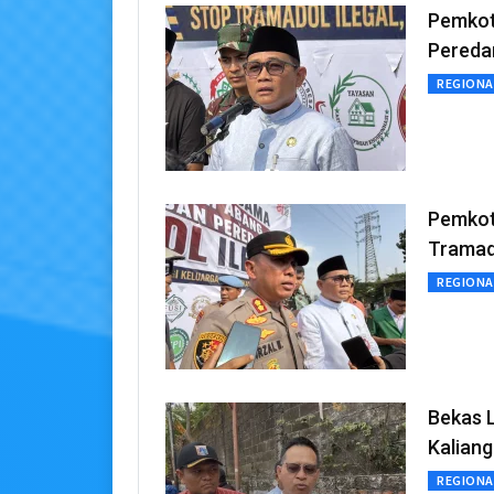
Pemkot
Peredar
REGIONA
Pemkot
Tramad
REGIONA
Bekas 
Kalian
REGIONA