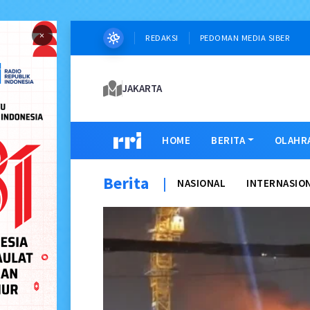
×
REDAKSI
PEDOMAN MEDIA SIBER
JAKARTA
HOME
BERITA
OLAHR
Berita
|
NASIONAL
INTERNASIO