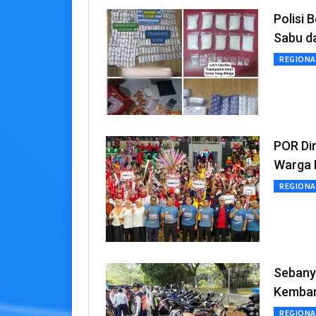
Polisi 
Sabu da
REGIONA
POR Din
Warga 
REGIONA
Sebanya
Kemban
REGIONA