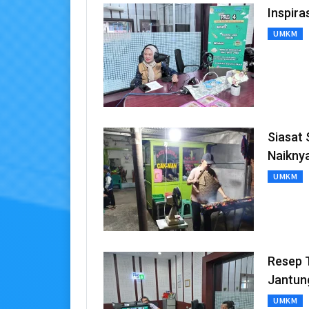
Inspira
UMKM
Siasat
Naikny
UMKM
Resep T
Jantun
UMKM