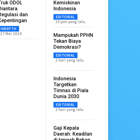
Truk ODOL
Kemiskinan
Diantara
Indonesia
Regulasi dan
EDITORIAL
Kepentingan
19 jam yang lalu.
INDEPTH
17 Mei 2024
Mampukah PPHN
Tekan Biaya
Demokrasi?
EDITORIAL
2 hari yang lalu.
Indonesia
Targetkan
Timnas di Piala
Dunia 2030
EDITORIAL
3 hari yang lalu.
Gaji Kepala
Daerah: Keadilan
di tengah Beban