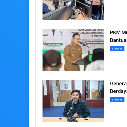
PKM Mu
Bantua
UMKM
Genera
Berdaya
UMKM