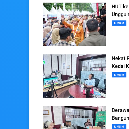
HUT ke
Unggul
UMKM
Nekat R
Kedai 
UMKM
Berawa
Bangun
UMKM