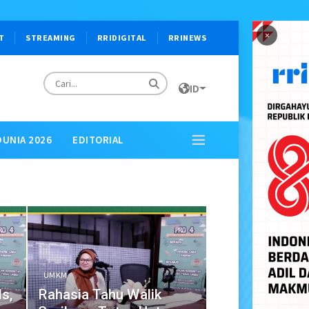
×
T
STREAMING
RRIDIGITAL
RRINEWS
ID
DUNIA 2026
EDITORIAL
UMKM
s,
Rahasia Tahu Walik