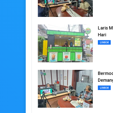
Laris 
Hari
UMKM
Bermod
Demang
UMKM