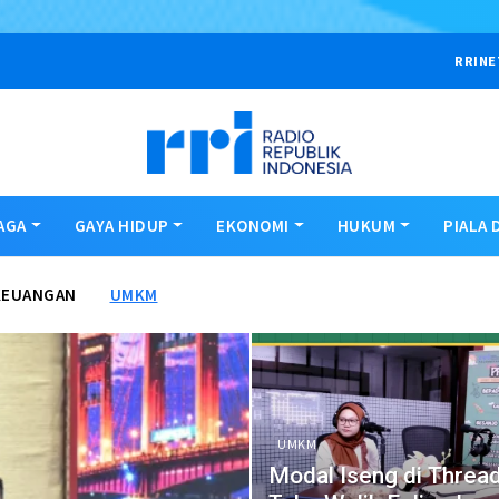
RRINE
AGA
GAYA HIDUP
EKONOMI
HUKUM
PIALA 
KEUANGAN
UMKM
UMKM
Modal Iseng di Thread