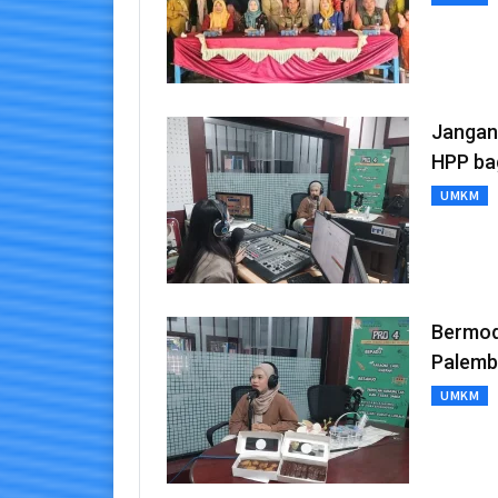
Jangan
HPP ba
UMKM
Bermod
Palemb
UMKM