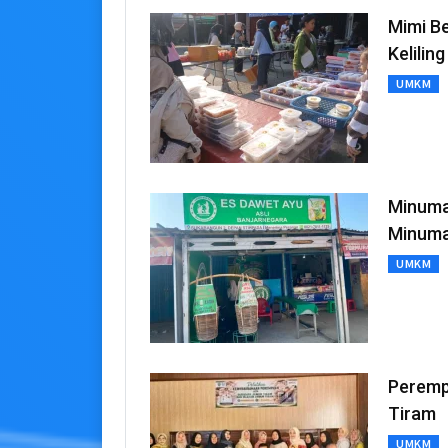
Mimi B
Keliling
UMKM
Minuman
Minuma
UMKM
Peremp
Tiram
UMKM