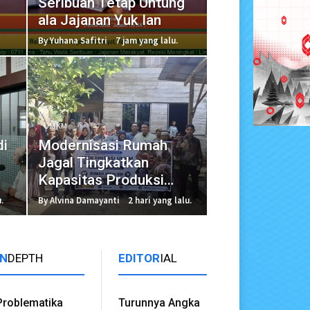
Seribuan Tetap Untung
ala Jajanan Yuk Ian
By Yuhana Safitri
7 jam yang lalu.
UMKM
di
Modernisasi Rumah
Jagal Tingkatkan
Kapasitas Produksi
UMKM
.
By Alvina Damayanti
2 hari yang lalu.
IN
DEPTH
EDITOR
IAL
Problematika
Turunnya Angka