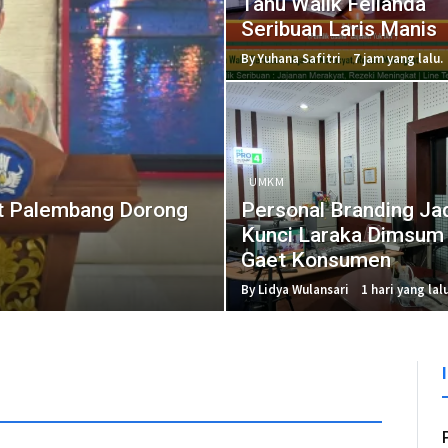
Tahu Walik Felianda
Seribuan Laris Manis
By Yuhana Safitri
7 jam yang lalu.
UMKM
t Palembang Dorong
Personal Branding Ja
Kunci Laraka Dimsum
Gaet Konsumen
By Lidya Wulansari
1 hari yang lalu