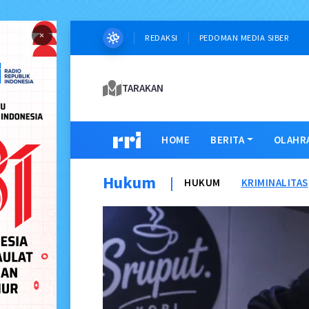
×
REDAKSI
PEDOMAN MEDIA SIBER
TARAKAN
HOME
BERITA
OLAHR
Hukum
|
HUKUM
KRIMINALITAS