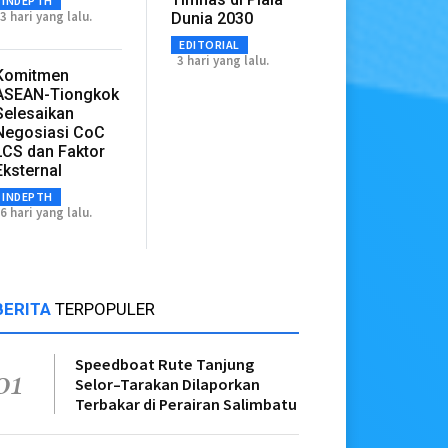
INDEPTH
3 hari yang lalu.
Dunia 2030
EDITORIAL
3 hari yang lalu.
Komitmen
ASEAN-Tiongkok
Selesaikan
Negosiasi CoC
LCS dan Faktor
Eksternal
INDEPTH
6 hari yang lalu.
BERITA
TERPOPULER
Speedboat Rute Tanjung
01
Selor–Tarakan Dilaporkan
Terbakar di Perairan Salimbatu