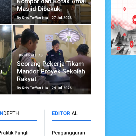
Kompor dan Kotak Amal
Masjid Dibekuk
By Kris Toffan Hia
27 Jul 2026
KRIMINALITAS
Seorang Pekerja Tikam
u
Mandor Proyek Sekolah
Rakyat
By Kris Toffan Hia
24 Jul 2026
IN
DEPTH
EDITOR
IAL
Praktik Pungli
Pengangguran