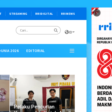
×
T
STREAMING
RRIDIGITAL
RRINEWS
ID
DUNIA 2026
EDITORIAL
KRIMINALITAS
Pelaku Pencurian