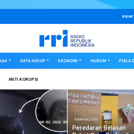
RRINE
AGA
GAYA HIDUP
EKONOMI
HUKUM
PIALA 
ANTI KORUPSI
KRIMINALITAS
Peredaran Belasan