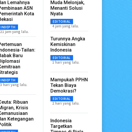
dan Lemahnya
Muda Melonjak,
Pembinaan ASN
Menanti Solusi
Pemerintah Kota
Nyata
Bekasi
EDITORIAL
4 jam yang lalu.
INDEPTH
21 jam yang lalu.
Turunnya Angka
Pertemuan
Kemiskinan
Indonesia-Tailan:
Indonesia
Babak Baru
EDITORIAL
Diplomasi
1 hari yang lalu.
Kemitraan
Strategis
Mampukah PPHN
INDEPTH
3 hari yang lalu.
Tekan Biaya
Demokrasi?
EDITORIAL
Ceuta: Ribuan
2 hari yang lalu.
Migran, Krisis
Kemanusiaan
dan Ketegangan
Indonesia
Politik
Targetkan
Timnas di Piala