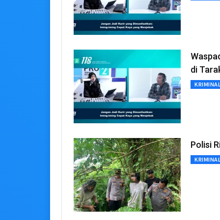
Waspada
di Tara
KRIMINA
Polisi
KRIMINA