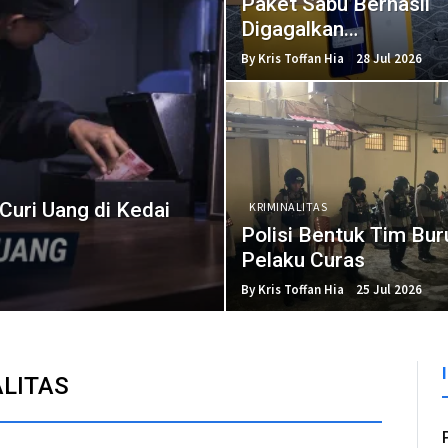
Paket Sabu Berhasil
Digagalkan
Satresnarkoba
By Kris Toffan Hia
28 Jul 2026
uri Uang di Kedai
KRIMINALITAS
Polisi Bentuk Tim Bur
Pelaku Curas
By Kris Toffan Hia
25 Jul 2026
ALITAS