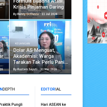
Formula Buddha Atasi
ni
Krisis Pinjaman Daring
By Renny Octhavia
11 Jul 2026
KEUANGAN
ui
Dolar AS Menguat,
ar
Akademisi: Warga
Tarakan Tak Perlu Panik
Berlebihan
26
By Rustam Sayuti
31 Mei 2026
IN
DEPTH
EDITOR
IAL
Praktik Pungli
Hari ASEAN ke