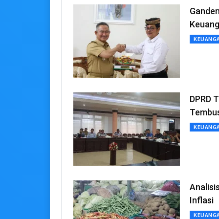
Ganden
Keuan
KEUANG
DPRD Ta
Tembus
KEUANG
Analisi
Inflasi
KEUANG