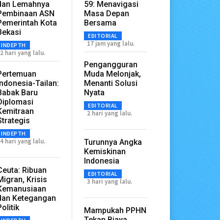
dan Lemahnya
59: Menavigasi
Pembinaan ASN
Masa Depan
Pemerintah Kota
Bersama
Bekasi
EDITORIAL
17 jam yang lalu.
INDEPTH
2 hari yang lalu.
Pengangguran
Pertemuan
Muda Melonjak,
Indonesia-Tailan:
Menanti Solusi
Babak Baru
Nyata
Diplomasi
EDITORIAL
Kemitraan
2 hari yang lalu.
Strategis
INDEPTH
4 hari yang lalu.
Turunnya Angka
Kemiskinan
Indonesia
Ceuta: Ribuan
EDITORIAL
Migran, Krisis
3 hari yang lalu.
Kemanusiaan
dan Ketegangan
Politik
Mampukah PPHN
Tekan Biaya