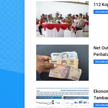
112 Kop
KEUANG
Net Out
Perbat
KEUANG
Ekonomi
Tamban
KEUANG