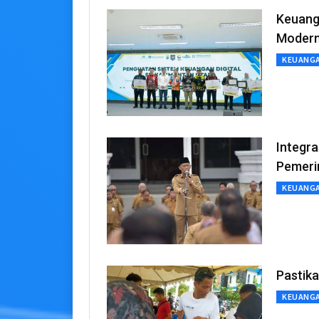
Keuanga
Moder
KEUANG
Integra
Pemeri
KEUANG
Pastik
KEUANG