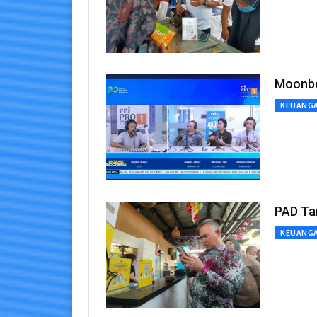
Moonbot
KEUANG
PAD Tar
KEUANG