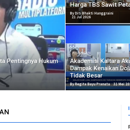
Harga TBS Sawit Peta
By Diti Bhakti Hanggraini
21 Jul 2026
KEUANGAN
rta Pentingnya Hukum
Akademisi Kaltara Ak
Dampak Kenaikan Dol
Tidak Besar
By Regita Bayu Pranata
31 Mei 20
AN