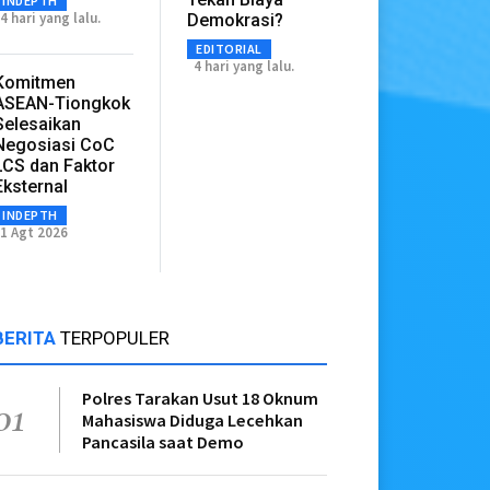
INDEPTH
4 hari yang lalu.
Demokrasi?
EDITORIAL
4 hari yang lalu.
Komitmen
ASEAN-Tiongkok
Selesaikan
Negosiasi CoC
LCS dan Faktor
Eksternal
INDEPTH
1 Agt 2026
BERITA
TERPOPULER
Polres Tarakan Usut 18 Oknum
01
Mahasiswa Diduga Lecehkan
Pancasila saat Demo