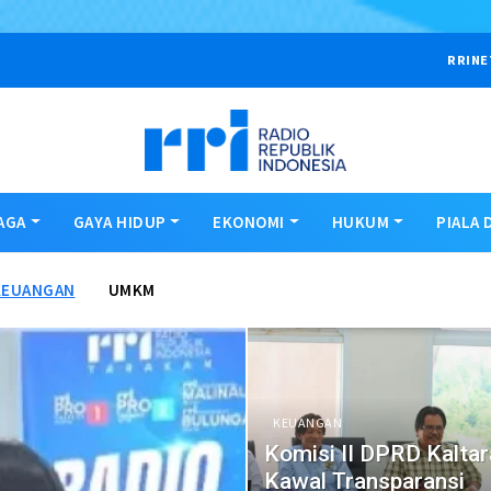
RRINE
AGA
GAYA HIDUP
EKONOMI
HUKUM
PIALA 
KEUANGAN
UMKM
KEUANGAN
Komisi II DPRD Kaltar
Kawal Transparansi