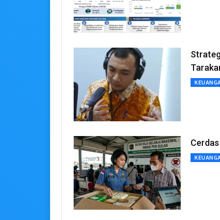
Strateg
Taraka
KEUANG
Cerdas 
KEUANG