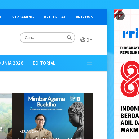
×
T
STREAMING
RRIDIGITAL
RRINEWS
ID
DUNIA 2026
EDITORIAL
a
KEUANGAN