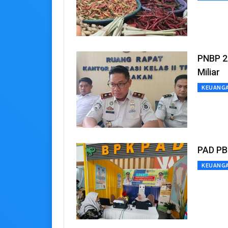
PNBP 2
Miliar
KEUANG
PAD PB
KEUANG