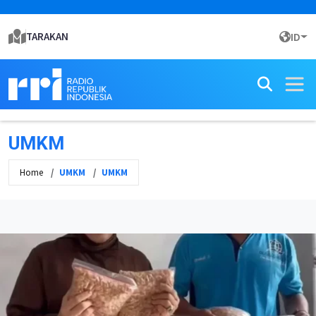
TARAKAN
ID
UMKM
Home
UMKM
UMKM