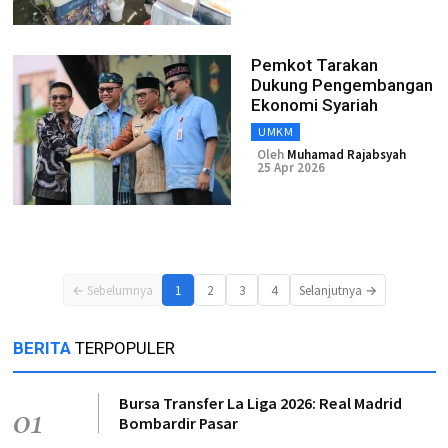
Pemkot Tarakan
Dukung Pengembangan
Ekonomi Syariah
UMKM
Oleh
Muhamad Rajabsyah
25 Apr 2026
← Sebelumnya
1
2
3
4
Selanjutnya →
BERITA
TERPOPULER
Bursa Transfer La Liga 2026: Real Madrid
01
Bombardir Pasar