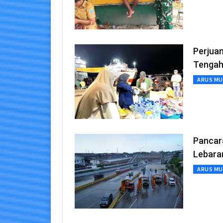
Perjuan
Tengah
ARUS MU
Pancara
Lebara
ARUS MU