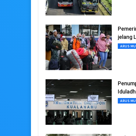
Pemeri
jelang 
ARUS MU
Penumpa
Idulad
ARUS MU