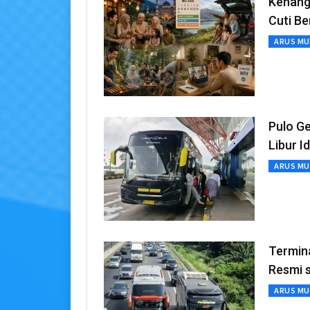
Kenang
Cuti B
ARUS MU
Pulo G
Libur I
ARUS MU
Termin
Resmi 
ARUS MU