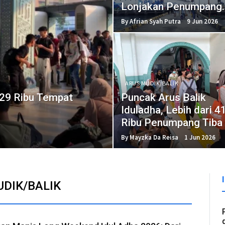
Lonjakan Penumpang
Liburan
By Afrian Syah Putra
9 Jun 2026
ARUS MUDIK/BALIK
629 Ribu Tempat
Puncak Arus Balik
Iduladha, Lebih dari 4
Ribu Penumpang Tiba 
Jakarta
By Mayzka Da Reisa
1 Jun 2026
DIK/BALIK