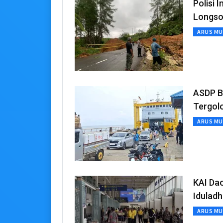
Polisi
Longso
ARUS MU
ASDP B
Tergol
ARUS MU
KAI Dao
Idulad
ARUS MU