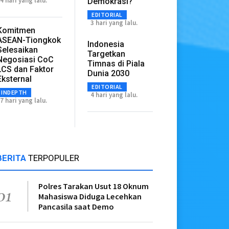
4 hari yang lalu.
Demokrasi?
EDITORIAL
3 hari yang lalu.
Komitmen
ASEAN-Tiongkok
Indonesia
Selesaikan
Targetkan
Negosiasi CoC
Timnas di Piala
LCS dan Faktor
Dunia 2030
Eksternal
EDITORIAL
INDEPTH
4 hari yang lalu.
7 hari yang lalu.
BERITA
TERPOPULER
Polres Tarakan Usut 18 Oknum
01
Mahasiswa Diduga Lecehkan
Pancasila saat Demo