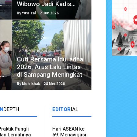
Wibowo Jadi Kadis
Pertanian Agam
By Yusrizal
2 Jun 2026
ARUS MUDIK/BALIK
Cuti Bersama Idul adha
1
2026, Arus Lalu Lintas
di
di Sampang Meningkat
By Moh Ishak
28 Mei 2026
IN
DEPTH
EDITOR
IAL
Praktik Pungli
Hari ASEAN ke
dan Lemahnya
59: Menavigasi