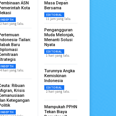
Pembinaan ASN
Masa Depan
Pemerintah Kota
Bersama
Bekasi
EDITORIAL
11 jam yang lalu.
INDEPTH
2 hari yang lalu.
Pengangguran
Pertemuan
Muda Melonjak,
Indonesia-Tailan:
Menanti Solusi
Babak Baru
Nyata
Diplomasi
EDITORIAL
Kemitraan
1 hari yang lalu.
Strategis
INDEPTH
4 hari yang lalu.
Turunnya Angka
Kemiskinan
Indonesia
Ceuta: Ribuan
EDITORIAL
Migran, Krisis
2 hari yang lalu.
Kemanusiaan
dan Ketegangan
Politik
Mampukah PPHN
Tekan Biaya
INDEPTH