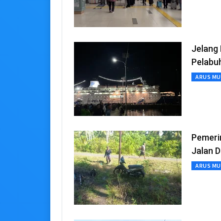
Jelang 
Pelabu
ARUS MU
Pemeri
Jalan 
ARUS MU