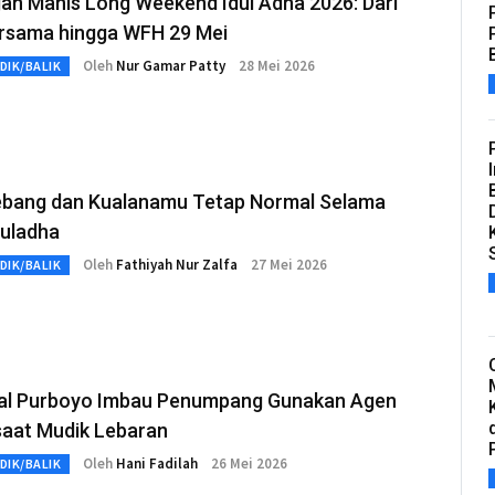
an Manis Long Weekend Idul Adha 2026: Dari
ersama hingga WFH 29 Mei
Oleh
Nur Gamar Patty
28 Mei 2026
DIK/BALIK
ebang dan Kualanamu Tetap Normal Selama
duladha
Oleh
Fathiyah Nur Zalfa
27 Mei 2026
DIK/BALIK
al Purboyo Imbau Penumpang Gunakan Agen
saat Mudik Lebaran
Oleh
Hani Fadilah
26 Mei 2026
DIK/BALIK