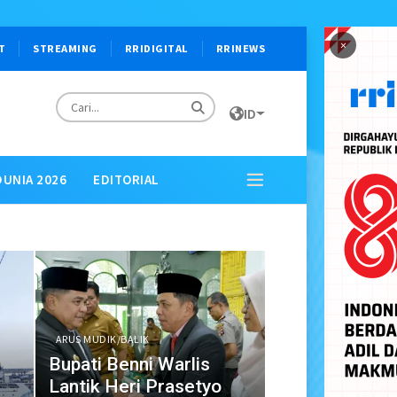
×
T
STREAMING
RRIDIGITAL
RRINEWS
ID
DUNIA 2026
EDITORIAL
ARUS MUDIK/BALIK
n
Bupati Benni Warlis
Lantik Heri Prasetyo