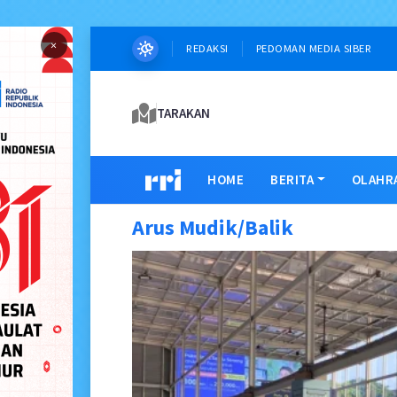
×
REDAKSI
PEDOMAN MEDIA SIBER
TARAKAN
HOME
BERITA
OLAHR
Arus Mudik/Balik