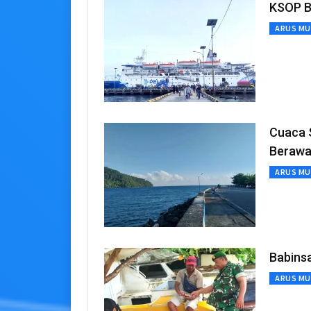
KSOP B
ARUS MU
Cuaca S
Beraw
ARUS MU
Babins
ARUS MU