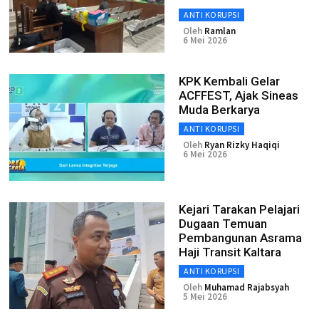
ANTI KORUPSI
Oleh
Ramlan
6 Mei 2026
KPK Kembali Gelar
ACFFEST, Ajak Sineas
Muda Berkarya
ANTI KORUPSI
Oleh
Ryan Rizky Haqiqi
6 Mei 2026
Kejari Tarakan Pelajari
Dugaan Temuan
Pembangunan Asrama
Haji Transit Kaltara
ANTI KORUPSI
Oleh
Muhamad Rajabsyah
5 Mei 2026