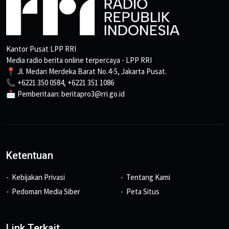
Kantor Pusat LPP RRI
Media radio berita online terpercaya - LPP RRI
📍 Jl. Medan Merdeka Barat No.4-5, Jakarta Pusat.
📞 +6221 350 0584, +6221 351 1086
📩 Pemberitaan: beritapro3@rri.go.id
Ketentuan
Kebijakan Privasi
Tentang Kami
Pedoman Media Siber
Peta Situs
Link Terkait