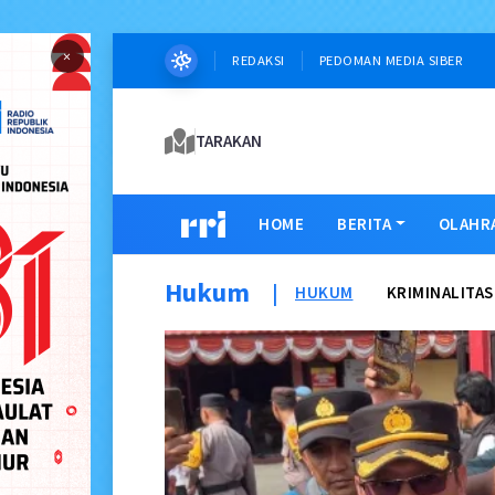
×
REDAKSI
PEDOMAN MEDIA SIBER
TARAKAN
HOME
BERITA
OLAHR
Hukum
|
HUKUM
KRIMINALITAS