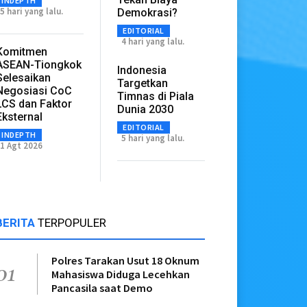
INDEPTH
5 hari yang lalu.
Demokrasi?
EDITORIAL
4 hari yang lalu.
Komitmen
ASEAN-Tiongkok
Indonesia
Selesaikan
Targetkan
Negosiasi CoC
Timnas di Piala
LCS dan Faktor
Dunia 2030
Eksternal
EDITORIAL
INDEPTH
5 hari yang lalu.
1 Agt 2026
BERITA
TERPOPULER
Polres Tarakan Usut 18 Oknum
01
Mahasiswa Diduga Lecehkan
Pancasila saat Demo