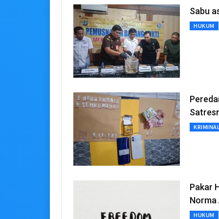
Sabu a
HUKUM
Peredar
Satres
KRIMINA
Pakar 
Norma 
HUKUM