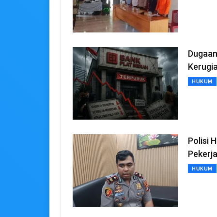
Dugaan
Kerugia
HUKUM
Polisi 
Pekerj
HUKUM