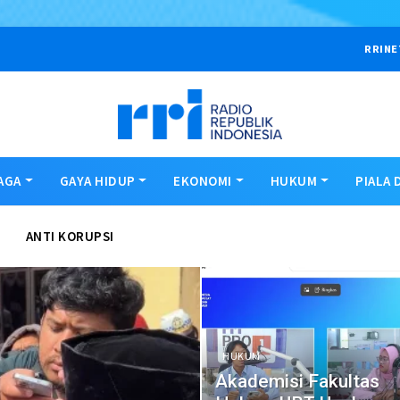
RRINE
AGA
GAYA HIDUP
EKONOMI
HUKUM
PIALA 
ANTI KORUPSI
HUKUM
Akademisi Fakultas