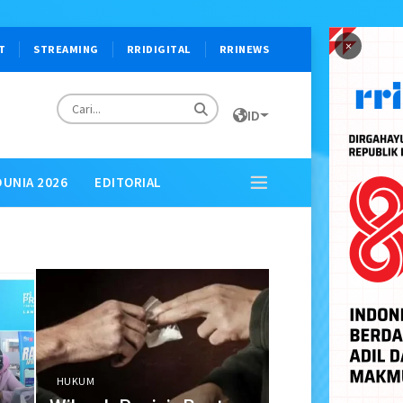
×
T
STREAMING
RRIDIGITAL
RRINEWS
ID
DUNIA 2026
EDITORIAL
HUKUM