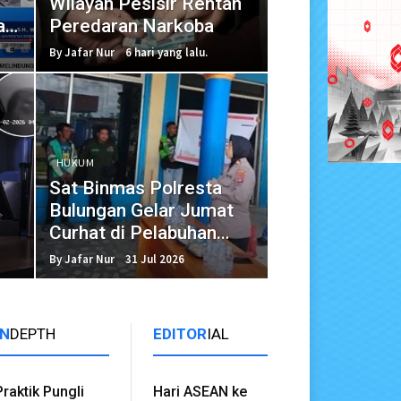
Wilayah Pesisir Rentan
an
Peredaran Narkoba
KS
By Jafar Nur
6 hari yang lalu.
HUKUM
Sat Binmas Polresta
Bulungan Gelar Jumat
Curhat di Pelabuhan
Sabanar Lama
By Jafar Nur
31 Jul 2026
IN
DEPTH
EDITOR
IAL
Praktik Pungli
Hari ASEAN ke