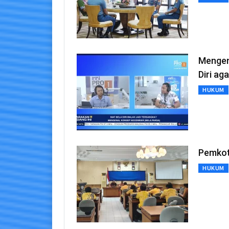
Mengen
Diri ag
HUKUM
Pemkot
HUKUM