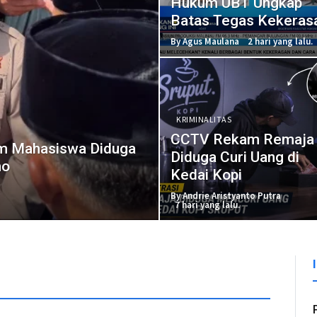
Hukum UBT Ungkap
Batas Tegas Kekeras
Seksual dalam UU TP
By Agus Maulana
2 hari yang lalu.
KRIMINALITAS
CCTV Rekam Remaja
um Mahasiswa Diduga
Diduga Curi Uang di
mo
Kedai Kopi
By Andrie Aristyanto Putra
7 hari yang lalu.