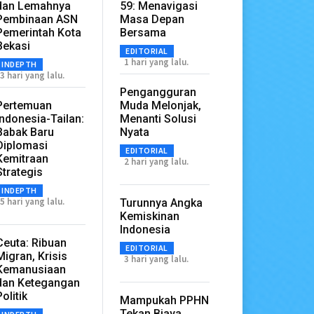
dan Lemahnya
59: Menavigasi
Pembinaan ASN
Masa Depan
Pemerintah Kota
Bersama
Bekasi
EDITORIAL
1 hari yang lalu.
INDEPTH
3 hari yang lalu.
Pengangguran
Pertemuan
Muda Melonjak,
Indonesia-Tailan:
Menanti Solusi
Babak Baru
Nyata
Diplomasi
EDITORIAL
Kemitraan
2 hari yang lalu.
Strategis
INDEPTH
5 hari yang lalu.
Turunnya Angka
Kemiskinan
Indonesia
Ceuta: Ribuan
EDITORIAL
Migran, Krisis
3 hari yang lalu.
Kemanusiaan
dan Ketegangan
Politik
Mampukah PPHN
Tekan Biaya