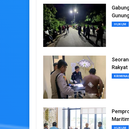
Gabung
Gunung
HUKUM
Seoran
Rakyat
KRIMINA
Pempro
Mariti
HUKUM