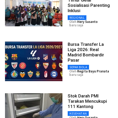
Sosialisasi Parenting
Inklusi
REGIONAL
Oleh
Hery Susanto
baru saja
Bursa Transfer La
Liga 2026: Real
Madrid Bombardir
Pasar
SEPAK BOLA
Oleh
Regita Bayu Pranata
baru saja
Stok Darah PMI
Tarakan Mencukupi
111 Kantong
KESEHATAN
Oleh
Hery Susanto