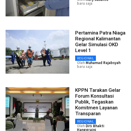
baru saja
Pertamina Patra Niaga
Regional Kalimantan
Gelar Simulasi OKD
Level 1
REGIONAL
Oleh
Muhamad Rajabsyah
baru saja
KPPN Tarakan Gelar
Forum Konsultasi
Publik, Tegaskan
Komitmen Layanan
Transparan
REGIONAL
Oleh
Diti Bhakti
Hanggraini