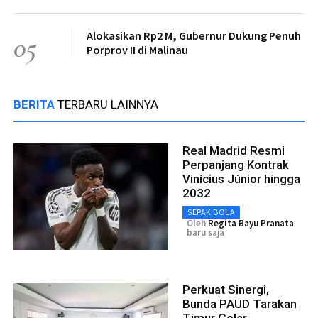
Alokasikan Rp2 M, Gubernur Dukung Penuh
05
Porprov II di Malinau
BERITA
TERBARU LAINNYA
Real Madrid Resmi
Perpanjang Kontrak
Vinícius Júnior hingga
2032
SEPAK BOLA
Oleh
Regita Bayu Pranata
baru saja
Perkuat Sinergi,
Bunda PAUD Tarakan
Timur Gelar