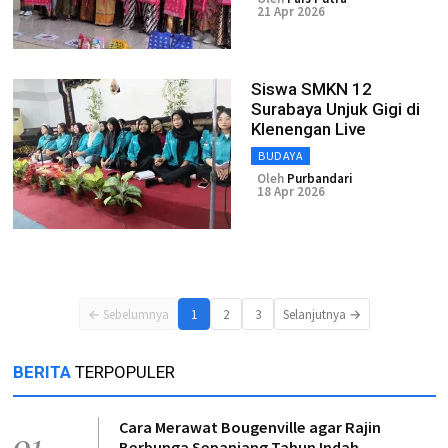
21 Apr 2026
Siswa SMKN 12
Surabaya Unjuk Gigi di
Klenengan Live
BUDAYA
Oleh
Purbandari
18 Apr 2026
← Sebelumnya
1
2
3
Selanjutnya →
BERITA
TERPOPULER
Cara Merawat Bougenville agar Rajin
01
Berbunga Sepanjang Tahun Indah