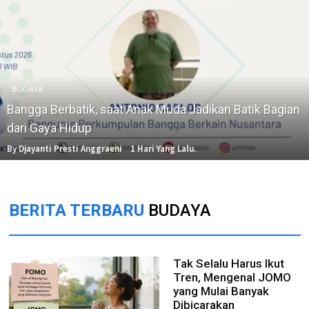
BUDAYA
Bangga Berbatik, saat Anak Muda Jadikan Batik Bagian
dari Gaya Hidup
By Djayanti Presti Anggraeni
1 Hari Yang Lalu.
BERITA TERBARU
BUDAYA
Tak Selalu Harus Ikut
Tren, Mengenal JOMO
yang Mulai Banyak
Dibicarakan