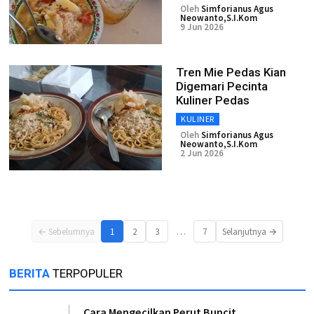
Oleh
Simforianus Agus
Neowanto,S.I.Kom
9 Jun 2026
Tren Mie Pedas Kian
Digemari Pecinta
Kuliner Pedas
KULINER
Oleh
Simforianus Agus
Neowanto,S.I.Kom
2 Jun 2026
…
← Sebelumnya
1
2
3
7
Selanjutnya →
BERITA
TERPOPULER
Cara Mengecilkan Perut Buncit