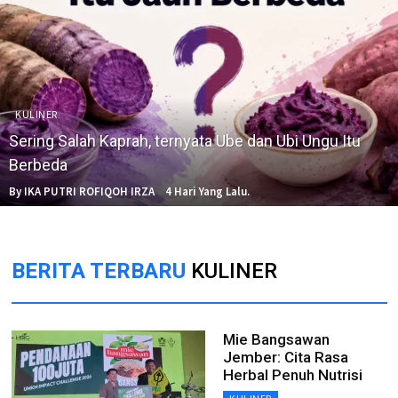
KULINER
Sering Salah Kaprah, ternyata Ube dan Ubi Ungu Itu
Berbeda
By IKA PUTRI ROFIQOH IRZA
4 Hari Yang Lalu.
BERITA TERBARU
KULINER
Mie Bangsawan
Jember: Cita Rasa
Herbal Penuh Nutrisi