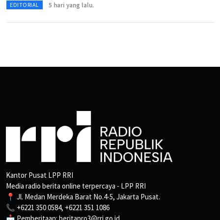
5 hari yang lalu.
EDITORIAL
Kantor Pusat LPP RRI
Media radio berita online terpercaya - LPP RRI
📍 Jl. Medan Merdeka Barat No.4-5, Jakarta Pusat.
📞 +6221 350 0584, +6221 351 1086
📩 Pemberitaan: beritapro3@rri.go.id