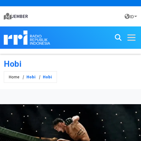
JEMBER
ID
Hobi
Home
Hobi
Hobi