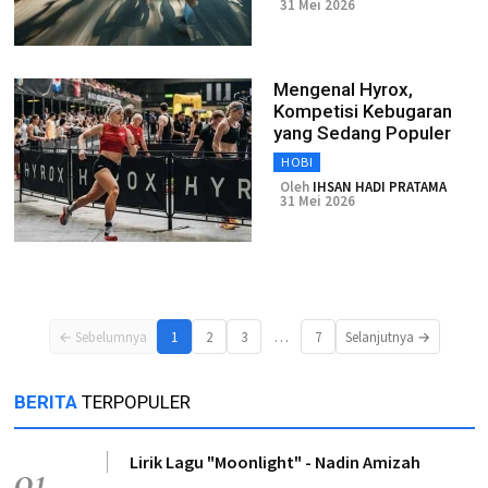
31 Mei 2026
Mengenal Hyrox,
Kompetisi Kebugaran
yang Sedang Populer
HOBI
Oleh
IHSAN HADI PRATAMA
31 Mei 2026
…
← Sebelumnya
1
2
3
7
Selanjutnya →
BERITA
TERPOPULER
Lirik Lagu "Moonlight" - Nadin Amizah
01