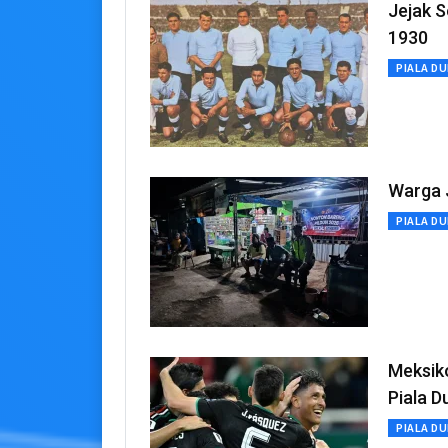
Jejak S
1930
PIALA DU
Warga J
PIALA DU
Meksik
Piala D
PIALA DU