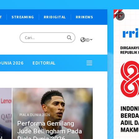
×
T
STREAMING
RRIDIGITAL
RRINEWS
ID
DUNIA 2026
EDITORIAL
PIALA DUNIA 2026
Performa Gemilang
Jude Bellingham Pada
la
Piala Dunia 2026