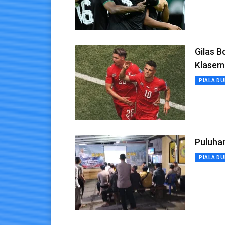
Gilas B
Klasem
PIALA DU
Puluhan
PIALA DU