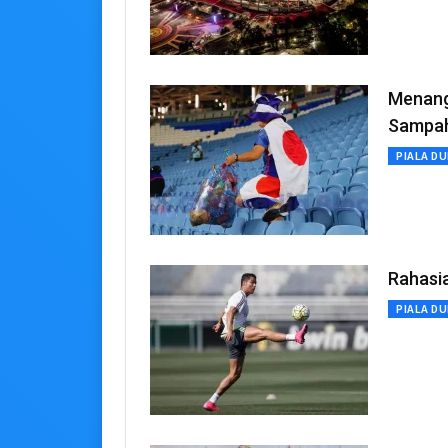
Menang
Sampa
PIALA DU
Rahasia
PIALA DU