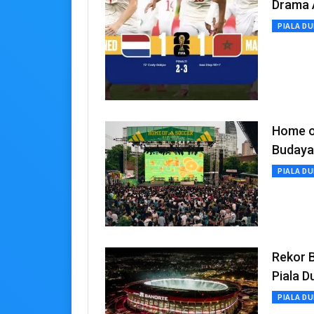
Drama A
PIALA DU
Home o
Budaya
PIALA DU
Rekor B
Piala D
PIALA DU