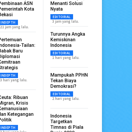
Pembinaan ASN
Menanti Solusi
Pemerintah Kota
Nyata
Bekasi
EDITORIAL
3 jam yang lalu.
INDEPTH
21 jam yang lalu.
Turunnya Angka
Pertemuan
Kemiskinan
Indonesia-Tailan:
Indonesia
Babak Baru
EDITORIAL
Diplomasi
1 hari yang lalu.
Kemitraan
Strategis
Mampukah PPHN
INDEPTH
3 hari yang lalu.
Tekan Biaya
Demokrasi?
EDITORIAL
Ceuta: Ribuan
2 hari yang lalu.
Migran, Krisis
Kemanusiaan
dan Ketegangan
Indonesia
Politik
Targetkan
Timnas di Piala
INDEPTH