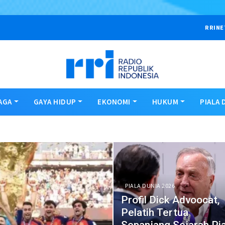
RRINE
AGA
GAYA HIDUP
EKONOMI
HUKUM
PIALA 
PIALA DUNIA 2026
Profil Dick Advoocat,
Pelatih Tertua
Sepanjang Sejarah Pia