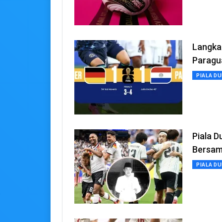
Langkah
Paragu
PIALA DU
Piala 
Bersa
PIALA DU