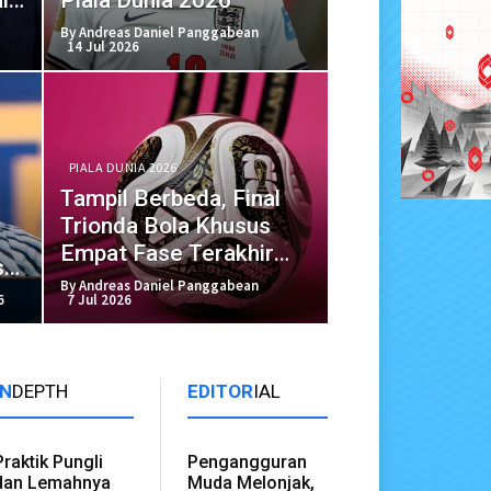
By Andreas Daniel Panggabean
14 Jul 2026
PIALA DUNIA 2026
Tampil Berbeda, Final
Trionda Bola Khusus
Empat Fase Terakhir
s
Piala Dunia
By Andreas Daniel Panggabean
6
7 Jul 2026
IN
DEPTH
EDITOR
IAL
Praktik Pungli
Pengangguran
dan Lemahnya
Muda Melonjak,