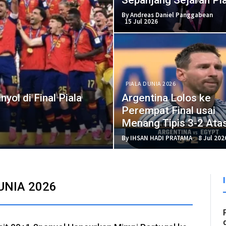
Dunia
By Andreas Daniel Panggabean
15 Jul 2026
PIALA DUNIA 2026
ol di Final Piala
Argentina Lolos ke
Perempat Final usai
Menang Tipis 3-2 Ata
Mesir
By IHSAN HADI PRATAMA
8 Jul 202
UNIA 2026