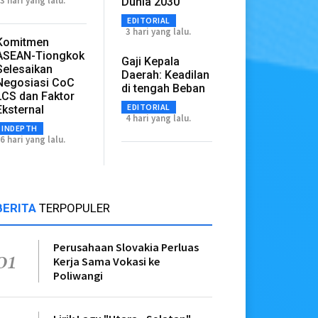
3 hari yang lalu.
Dunia 2030
EDITORIAL
3 hari yang lalu.
Komitmen
ASEAN-Tiongkok
Gaji Kepala
Selesaikan
Daerah: Keadilan
Negosiasi CoC
di tengah Beban
LCS dan Faktor
EDITORIAL
Eksternal
4 hari yang lalu.
INDEPTH
6 hari yang lalu.
BERITA
TERPOPULER
Perusahaan Slovakia Perluas
01
Kerja Sama Vokasi ke
Poliwangi