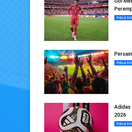
Gol Me
Peremp
PIALA DU
Persain
PIALA DU
Adidas 
2026
PIALA DU