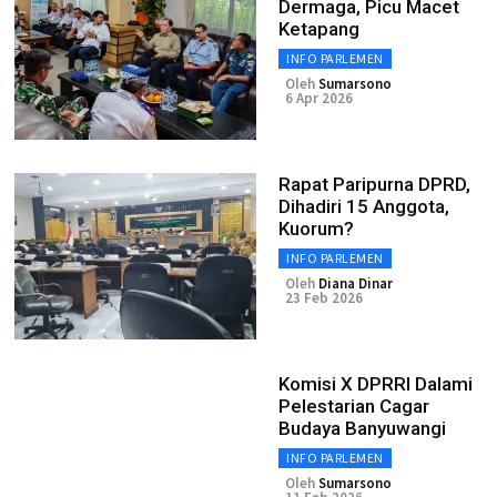
Dermaga, Picu Macet
Ketapang
INFO PARLEMEN
Oleh
Sumarsono
6 Apr 2026
Rapat Paripurna DPRD,
Dihadiri 15 Anggota,
Kuorum?
INFO PARLEMEN
Oleh
Diana Dinar
23 Feb 2026
Komisi X DPRRI Dalami
Pelestarian Cagar
Budaya Banyuwangi
INFO PARLEMEN
Oleh
Sumarsono