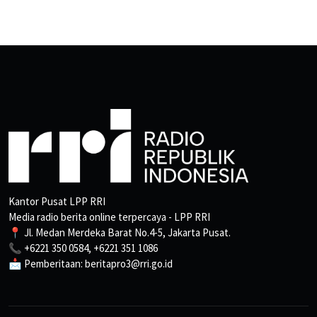
Kantor Pusat LPP RRI
Media radio berita online terpercaya - LPP RRI
📍 Jl. Medan Merdeka Barat No.4-5, Jakarta Pusat.
📞 +6221 350 0584, +6221 351 1086
📩 Pemberitaan: beritapro3@rri.go.id