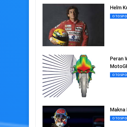
Helm K
OTOSPO
Peran 
MotoG
OTOSPO
Makna 
OTOSPO