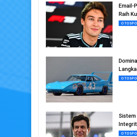
Email-P
Raih K
OTOSPO
Domina
Langka
OTOSPO
Sistem
Integri
OTOSPO