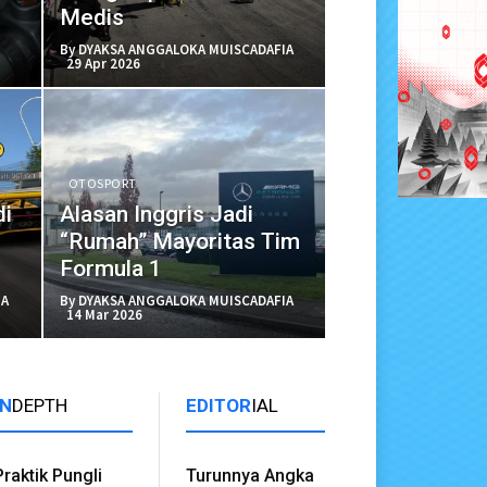
Medis
By DYAKSA ANGGALOKA MUISCADAFIA
29 Apr 2026
OTOSPORT
di
Alasan Inggris Jadi
“Rumah” Mayoritas Tim
Formula 1
IA
By DYAKSA ANGGALOKA MUISCADAFIA
14 Mar 2026
IN
DEPTH
EDITOR
IAL
Praktik Pungli
Turunnya Angka