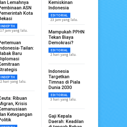
dan Lemahnya
Kemiskinan
Pembinaan ASN
Indonesia
Pemerintah Kota
EDITORIAL
Bekasi
23 jam yang lalu.
INDEPTH
17 jam yang lalu.
Mampukah PPHN
Tekan Biaya
Pertemuan
Demokrasi?
Indonesia-Tailan:
EDITORIAL
Babak Baru
2 hari yang lalu.
Diplomasi
Kemitraan
Strategis
Indonesia
Targetkan
INDEPTH
2 hari yang lalu.
Timnas di Piala
Dunia 2030
EDITORIAL
Ceuta: Ribuan
3 hari yang lalu.
Migran, Krisis
Kemanusiaan
dan Ketegangan
Gaji Kepala
Politik
Daerah: Keadilan
di tengah Beban