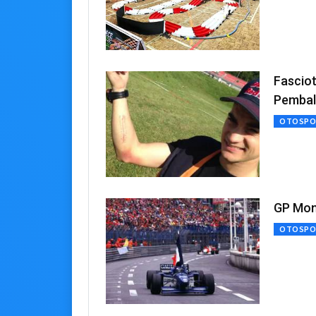
Fasciot
Pemba
OTOSPO
GP Mon
OTOSPO