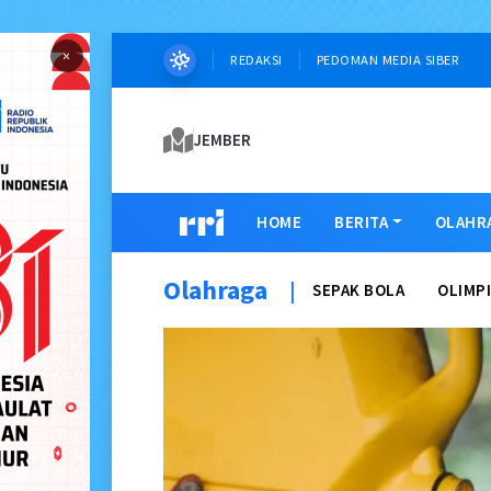
×
REDAKSI
PEDOMAN MEDIA SIBER
JEMBER
HOME
BERITA
OLAHR
Olahraga
|
SEPAK BOLA
OLIMP