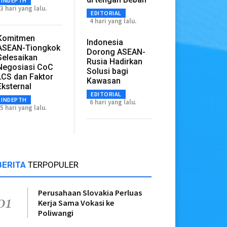
INDEPTH
3 hari yang lalu.
EDITORIAL
4 hari yang lalu.
Komitmen
Indonesia
ASEAN-Tiongkok
Dorong ASEAN-
Selesaikan
Rusia Hadirkan
Negosiasi CoC
Solusi bagi
LCS dan Faktor
Kawasan
Eksternal
EDITORIAL
INDEPTH
6 hari yang lalu.
5 hari yang lalu.
BERITA
TERPOPULER
Perusahaan Slovakia Perluas
01
Kerja Sama Vokasi ke
Poliwangi