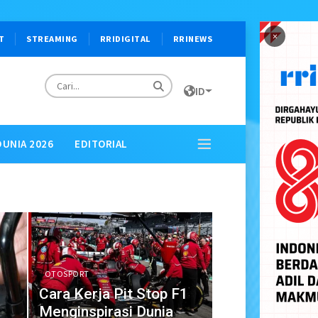
×
T
STREAMING
RRIDIGITAL
RRINEWS
ID
DUNIA 2026
EDITORIAL
OTOSPORT
Cara Kerja Pit Stop F1
Menginspirasi Dunia