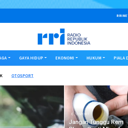
RRINE
AGA
GAYA HIDUP
EKONOMI
HUKUM
PIALA 
IK
OTOSPORT
OTOSPORT
Jangan Tunggu Rem