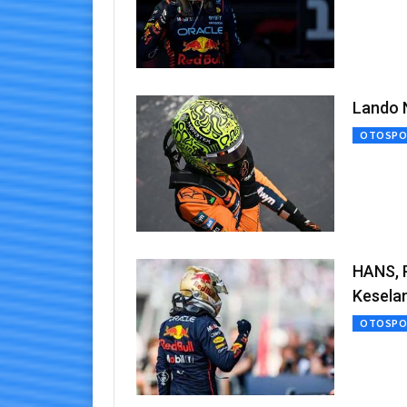
Lando N
OTOSPO
HANS, 
Kesela
OTOSPO