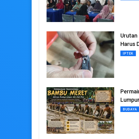
Urutan
Harus D
IPTEK
Permai
Lumpur 
BUDAYA