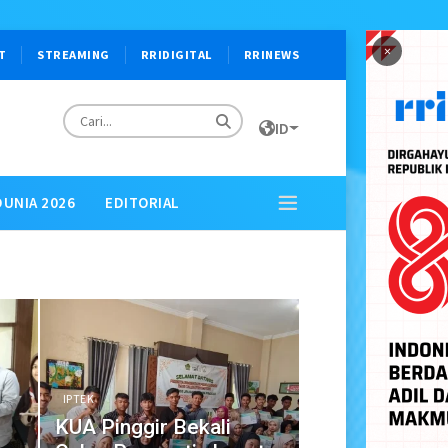
×
T
STREAMING
RRIDIGITAL
RRINEWS
ID
DUNIA 2026
EDITORIAL
IPTEK
KUA Pinggir Bekali