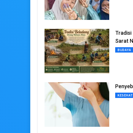
Tradisi
Sarat 
BUDAYA
Penyeb
KESEHA