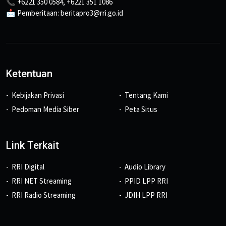
📞 +6221 350 0584, +6221 351 1086
📩 Pemberitaan: beritapro3@rri.go.id
Ketentuan
Kebijakan Privasi
Tentang Kami
Pedoman Media Siber
Peta Situs
Link Terkait
RRI Digital
Audio Library
RRI NET Streaming
PPID LPP RRI
RRI Radio Streaming
JDIH LPP RRI