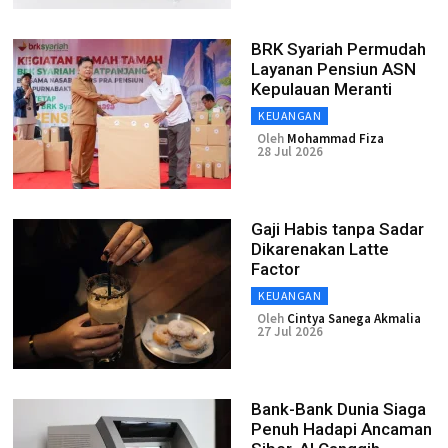
BRK Syariah Permudah
Layanan Pensiun ASN
Kepulauan Meranti
KEUANGAN
Oleh
Mohammad Fiza
28 Jul 2026
Gaji Habis tanpa Sadar
Dikarenakan Latte
Factor
KEUANGAN
Oleh
Cintya Sanega Akmalia
27 Jul 2026
Bank-Bank Dunia Siaga
Penuh Hadapi Ancaman