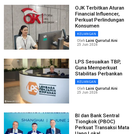
OJK Terbitkan Aturan
Financial Influencer,
Perkuat Perlindungan
Konsumen
KEUANGAN
Oleh
Laini Qurratul Aini
25 Jun 2026
LPS Sesuaikan TBP,
Guna Memperkuat
Stabilitas Perbankan
KEUANGAN
Oleh
Laini Qurratul Aini
25 Jun 2026
BI dan Bank Sentral
Tiongkok (PBOC)
Perkuat Transaksi Mata
Uang Lokal