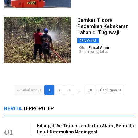
Damkar Tidore
Padamkan Kebakaran
Lahan di Tuguwaji
REGIONAL
Oleh
Faisal Amin
2 hari yang lalu.
…
← Sebelumnya
1
2
3
10
Selanjutnya →
BERITA
TERPOPULER
Hilang di Air Terjun Jembatan Alam, Pemuda
01
Halut Ditemukan Meninggal