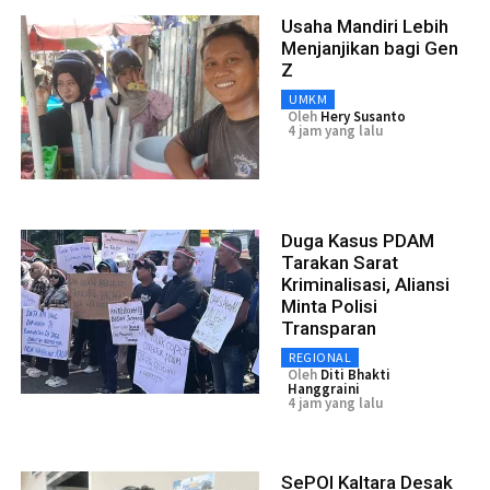
Usaha Mandiri Lebih
Menjanjikan bagi Gen
Z
UMKM
Oleh
Hery Susanto
4 jam yang lalu
Duga Kasus PDAM
Tarakan Sarat
Kriminalisasi, Aliansi
Minta Polisi
Transparan
REGIONAL
Oleh
Diti Bhakti
Hanggraini
4 jam yang lalu
SePOI Kaltara Desak