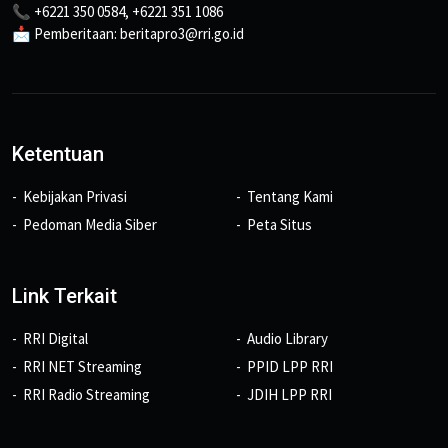
📞 +6221 350 0584, +6221 351 1086
📩 Pemberitaan: beritapro3@rri.go.id
Ketentuan
Kebijakan Privasi
Tentang Kami
Pedoman Media Siber
Peta Situs
Link Terkait
RRI Digital
Audio Library
RRI NET Streaming
PPID LPP RRI
RRI Radio Streaming
JDIH LPP RRI