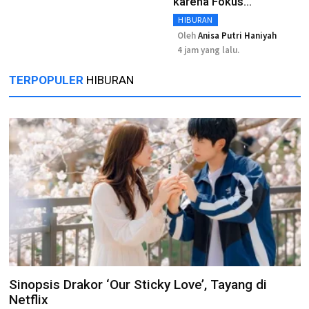
karena Fokus
Pemulihan
HIBURAN
Oleh
Anisa Putri Haniyah
4 jam yang lalu.
TERPOPULER
HIBURAN
Sinopsis Drakor ‘Our Sticky Love’, Tayang di
Netflix