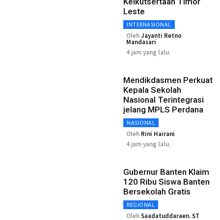
Keikutsertaan Timor
Leste
INTERNASIONAL
Oleh
Jayanti Retno
Mandasari
4 jam yang lalu.
Mendikdasmen Perkuat
Kepala Sekolah
Nasional Terintegrasi
jelang MPLS Perdana
NASIONAL
Oleh
Rini Hairani
4 jam yang lalu.
Gubernur Banten Klaim
120 Ribu Siswa Banten
Bersekolah Gratis
REGIONAL
Oleh
Saadatuddaraen. ST