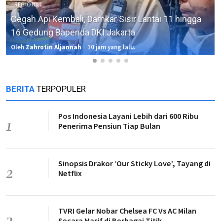
REGIONAL
Cegah Api Kembali, Damkar Sisir Lantai 11 hingga
16 Gedung Bapenda DKI Jakarta
Oleh
Zahrotin Aljannah
10 jam yang lalu.
BERITA
TERPOPULER
Pos Indonesia Layani Lebih dari 600 Ribu
1
Penerima Pensiun Tiap Bulan
Sinopsis Drakor ‘Our Sticky Love’, Tayang di
2
Netflix
TVRI Gelar Nobar Chelsea FC Vs AC Milan
3
Secara Masif di Berbagai Titik