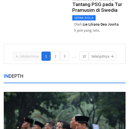
Tantang PSG pada Tur
Pramusim di Swedia
SEPAK BOLA
Oleh
Lie Liliana Dea Jovita
5 jam yang lalu.
…
← Sebelumnya
1
2
3
10
Selanjutnya →
IN
DEPTH