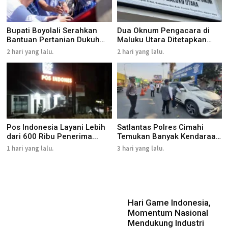
Bupati Boyolali Serahkan
Dua Oknum Pengacara di
Bantuan Pertanian Dukuh
Maluku Utara Ditetapkan
K...
Ter...
2 hari yang lalu.
2 hari yang lalu.
Pos Indonesia Layani Lebih
Satlantas Polres Cimahi
dari 600 Ribu Penerima...
Temukan Banyak Kendaraan
R...
1 hari yang lalu.
3 hari yang lalu.
Hari Game Indonesia,
Momentum Nasional
Mendukung Industri