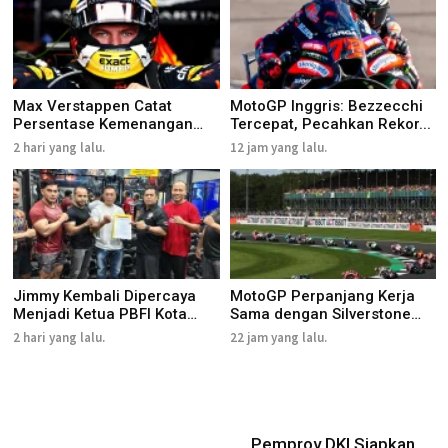
Max Verstappen Catat
MotoGP Inggris: Bezzecchi
Persentase Kemenangan
Tercepat, Pecahkan Rekor...
Terting...
2 hari yang lalu.
12 jam yang lalu.
Jimmy Kembali Dipercaya
MotoGP Perpanjang Kerja
Menjadi Ketua PBFI Kota
Sama dengan Silverstone
Gu...
hi...
2 hari yang lalu.
22 jam yang lalu.
Pemprov DKI Siapkan