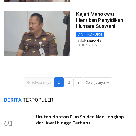
Kejari Manokwari
Hentikan Penyidikan
Huntara Susweni
ANTI KORUPSI
Oleh
Hendrik
2 Jun 2025
← Sebelumnya
1
2
3
Selanjutnya →
BERITA
TERPOPULER
Urutan Nonton Film Spider-Man Lengkap
01
dari Awal hingga Terbaru