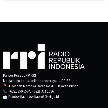
Kantor Pusat LPP RRI
Media radio berita online terpercaya - LPP RRI
📍 Jl. Medan Merdeka Barat No.4-5, Jakarta Pusat.
📞 +6221 350 0584, +6221 351 1086
📩 Pemberitaan: beritapro3@rri.go.id