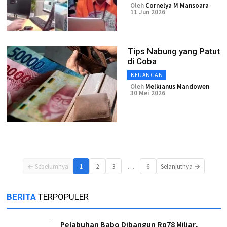
Oleh
Cornelya M Mansoara
11 Jun 2026
Tips Nabung yang Patut
di Coba
KEUANGAN
Oleh
Melkianus Mandowen
30 Mei 2026
…
← Sebelumnya
1
2
3
6
Selanjutnya →
BERITA
TERPOPULER
Pelabuhan Babo Dibangun Rp78 Miliar,