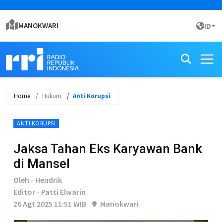
MANOKWARI
ID
Home
Hukum
Anti Korupsi
ANTI KORUPSI
Jaksa Tahan Eks Karyawan Bank
di Mansel
Oleh - Hendrik
Editor - Patti Elwarin
26 Agt 2025 11:51 WIB
Manokwari