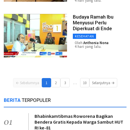
4 hari yang lalu.
Budaya Ramah Ibu
Menyusui Perlu
Diperkuat di Ende
KESEHATAN
Oleh
Anthonia Nona
4 hari yang lalu.
…
← Sebelumnya
1
2
3
10
Selanjutnya →
BERITA
TERPOPULER
Bhabinkamtibmas Roworena Bagikan
01
Bendera Gratis Kepada Warga Sambut HUT
RI ke-81