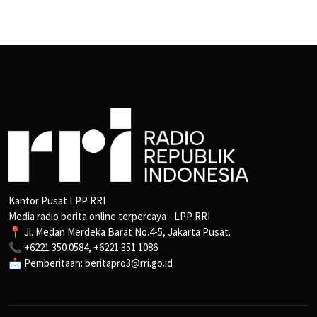
Kantor Pusat LPP RRI
Media radio berita online terpercaya - LPP RRI
📍 Jl. Medan Merdeka Barat No.4-5, Jakarta Pusat.
📞 +6221 350 0584, +6221 351 1086
📩 Pemberitaan: beritapro3@rri.go.id