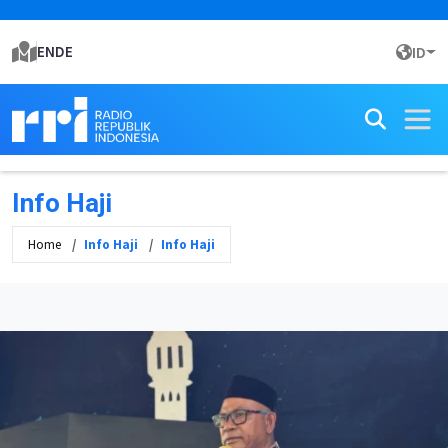
ENDE
ID
Info Haji
Home
Info Haji
Info Haji