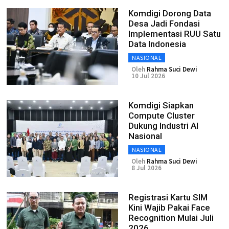
Komdigi Dorong Data
Desa Jadi Fondasi
Implementasi RUU Satu
Data Indonesia
NASIONAL
Oleh
Rahma Suci Dewi
10 Jul 2026
Komdigi Siapkan
Compute Cluster
Dukung Industri AI
Nasional
NASIONAL
Oleh
Rahma Suci Dewi
8 Jul 2026
Registrasi Kartu SIM
Kini Wajib Pakai Face
Recognition Mulai Juli
2026