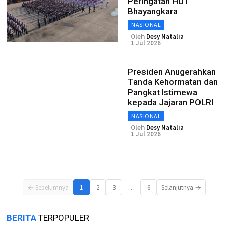
Peringatan HUT
Bhayangkara
NASIONAL
Oleh
Desy Natalia
1 Jul 2026
Presiden Anugerahkan
Tanda Kehormatan dan
Pangkat Istimewa
kepada Jajaran POLRI
NASIONAL
Oleh
Desy Natalia
1 Jul 2026
…
← Sebelumnya
1
2
3
6
Selanjutnya →
BERITA
TERPOPULER