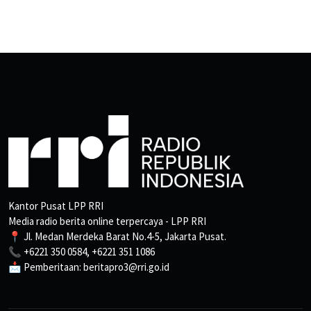
Kantor Pusat LPP RRI
Media radio berita online terpercaya - LPP RRI
📍 Jl. Medan Merdeka Barat No.4-5, Jakarta Pusat.
📞 +6221 350 0584, +6221 351 1086
📩 Pemberitaan: beritapro3@rri.go.id