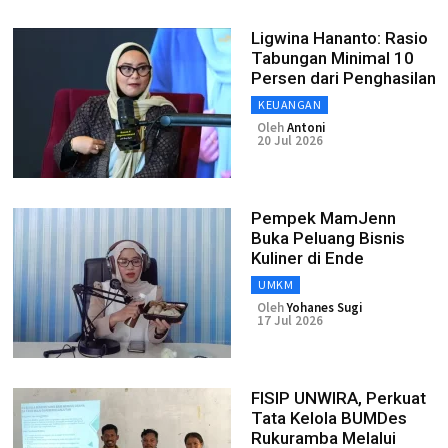
Ligwina Hananto: Rasio
Tabungan Minimal 10
Persen dari Penghasilan
KEUANGAN
Oleh
Antoni
20 Jul 2026
Pempek MamJenn
Buka Peluang Bisnis
Kuliner di Ende
UMKM
Oleh
Yohanes Sugi
17 Jul 2026
FISIP UNWIRA, Perkuat
Tata Kelola BUMDes
Rukuramba Melalui