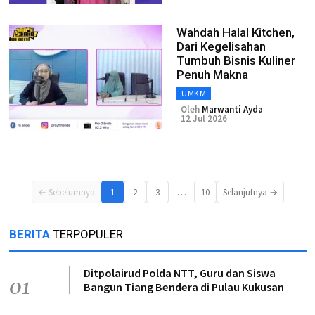
Wahdah Halal Kitchen,
Dari Kegelisahan
Tumbuh Bisnis Kuliner
Penuh Makna
UMKM
Oleh
Marwanti Ayda
12 Jul 2026
…
← Sebelumnya
1
2
3
10
Selanjutnya →
BERITA
TERPOPULER
Ditpolairud Polda NTT, Guru dan Siswa
01
Bangun Tiang Bendera di Pulau Kukusan