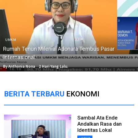
UMKM
Rumah Tenun Milenial Adonara Tembus Pasar
Internasional
By Anthonia Nona
2 Hari Yang Lalu.
BERITA TERBARU
EKONOMI
Sambal Ata Ende
Andalkan Rasa dan
Identitas Lokal