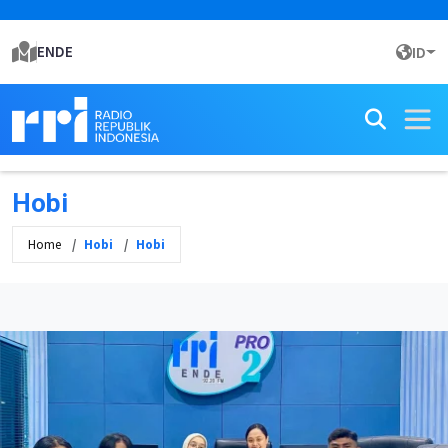
ENDE
ID
Hobi
Home
Hobi
Hobi