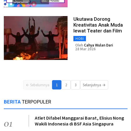
Ukutawa Dorong
Kreativitas Anak Muda
lewat Teater dan Film
HOBI
Oleh
Cahya Wulan Dari
28 Mar 2026
← Sebelumnya
1
2
3
Selanjutnya →
BERITA
TERPOPULER
Atlet Difabel Manggarai Barat, Elisius Nong
01
Wakili Indonesia di BSF Asia Singapura