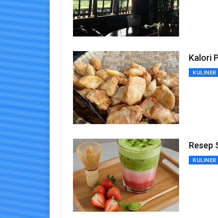
Kalori 
KULINER
Resep 
KULINER