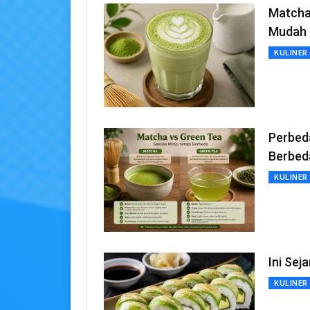
Matcha 
Mudah 
KULINER
Perbeda
Berbed
KULINER
Ini Sej
KULINER