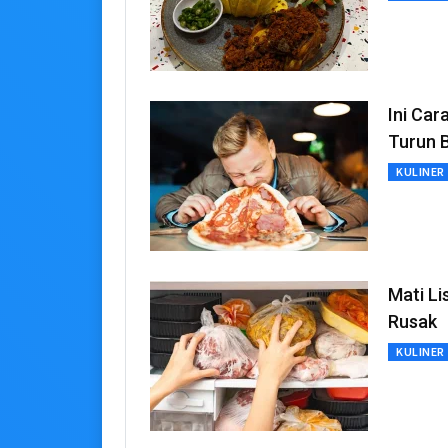
Ini Ca
Turun 
KULINER
Mati Li
Rusak
KULINER