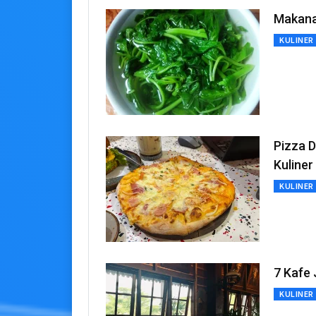
Makanan
KULINER
Pizza D
Kuliner
KULINER
7 Kafe 
KULINER