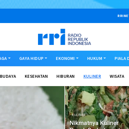
RRINE
AGA
GAYA HIDUP
EKONOMI
HUKUM
PIALA 
BUDAYA
KESEHATAN
HIBURAN
KULINER
WISATA
KULINER
Nikmatnya Kuliner