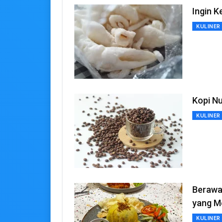
Ingin K
KULINER
Kopi N
KULINER
Berawal
yang M
KULINER