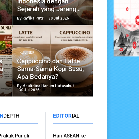
Indonesia dengan
Sejarah yang Jarang
Diketahui
By Rafika Putri
30 Jul 2026
KULINER
s
Cappuccino dan Latte
na
Sama-Sama Kopi Susu,
Apa Bedanya?
By Maulidina Hanum Hutasuhut
30 Jul 2026
IN
DEPTH
EDITOR
IAL
Praktik Pungli
Hari ASEAN ke