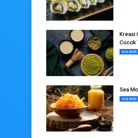
Kreasi
Cocok 
KULINER
Sea Mos
KULINER