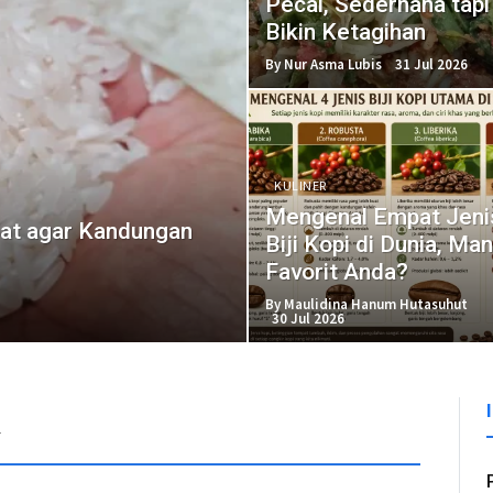
Pecal, Sederhana tapi
Bikin Ketagihan
By Nur Asma Lubis
31 Jul 2026
KULINER
Mengenal Empat Jeni
at agar Kandungan
Biji Kopi di Dunia, Ma
Favorit Anda?
By Maulidina Hanum Hutasuhut
30 Jul 2026
R