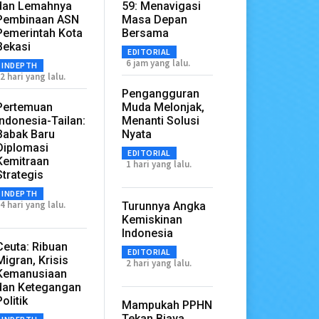
dan Lemahnya
59: Menavigasi
Pembinaan ASN
Masa Depan
Pemerintah Kota
Bersama
Bekasi
EDITORIAL
6 jam yang lalu.
INDEPTH
2 hari yang lalu.
Pengangguran
Pertemuan
Muda Melonjak,
Indonesia-Tailan:
Menanti Solusi
Babak Baru
Nyata
Diplomasi
EDITORIAL
Kemitraan
1 hari yang lalu.
Strategis
INDEPTH
4 hari yang lalu.
Turunnya Angka
Kemiskinan
Indonesia
Ceuta: Ribuan
EDITORIAL
Migran, Krisis
2 hari yang lalu.
Kemanusiaan
dan Ketegangan
Politik
Mampukah PPHN
Tekan Biaya