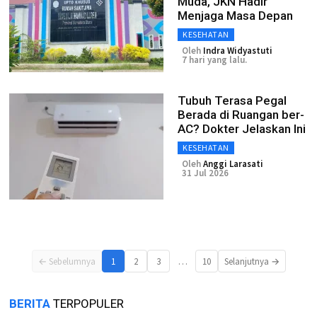
Muda, JKN Hadir
Menjaga Masa Depan
KESEHATAN
Oleh
Indra Widyastuti
7 hari yang lalu.
Tubuh Terasa Pegal
Berada di Ruangan ber-
AC? Dokter Jelaskan Ini
KESEHATAN
Oleh
Anggi Larasati
31 Jul 2026
…
← Sebelumnya
1
2
3
10
Selanjutnya →
BERITA
TERPOPULER