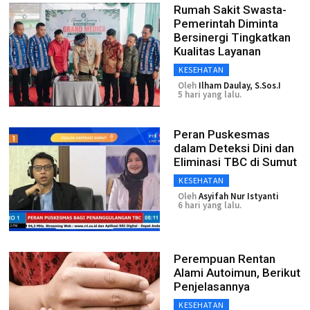
Rumah Sakit Swasta-
Pemerintah Diminta
Bersinergi Tingkatkan
Kualitas Layanan
KESEHATAN
Oleh
Ilham Daulay, S.Sos.I
5 hari yang lalu.
Peran Puskesmas
dalam Deteksi Dini dan
Eliminasi TBC di Sumut
KESEHATAN
Oleh
Asyifah Nur Istyanti
6 hari yang lalu.
Perempuan Rentan
Alami Autoimun, Berikut
Penjelasannya
KESEHATAN