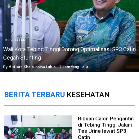
KESEHATAN
Wali Kota Tebing Tinggi Dorong Optimalisasi SP3 Catin
Cegah Stunting
By Mutiara Khairunnisa Lubis
2 Jam Yang Lalu.
BERITA TERBARU
KESEHATAN
Ribuan Calon Pengantin
di Tebing Tinggi Jalani
Tes Urine lewat SP3
Catin