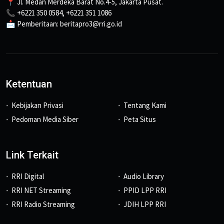
📍 Jl. Medan Merdeka Barat No.4-5, Jakarta Pusat.
📞 +6221 350 0584, +6221 351 1086
📩 Pemberitaan: beritapro3@rri.go.id
Ketentuan
Kebijakan Privasi
Tentang Kami
Pedoman Media Siber
Peta Situs
Link Terkait
RRI Digital
Audio Library
RRI NET Streaming
PPID LPP RRI
RRI Radio Streaming
JDIH LPP RRI