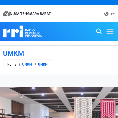
NUSA TENGGARA BARAT
ID
UMKM
Home
UMKM
UMKM