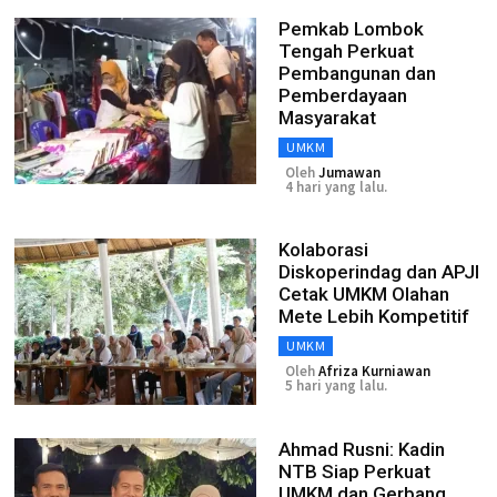
Pemkab Lombok
Tengah Perkuat
Pembangunan dan
Pemberdayaan
Masyarakat
UMKM
Oleh
Jumawan
4 hari yang lalu.
Kolaborasi
Diskoperindag dan APJI
Cetak UMKM Olahan
Mete Lebih Kompetitif
UMKM
Oleh
Afriza Kurniawan
5 hari yang lalu.
Ahmad Rusni: Kadin
NTB Siap Perkuat
UMKM dan Gerbang