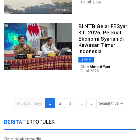
10 Jul 2026
BI NTB Gelar FESyar
KTI 2026, Perkuat
Ekonomi Syariah di
Kawasan Timur
Indonesia
UMKM
Oleh
Ahmad Yani
9 Jul 2026
…
← Sebelumnya
1
2
3
6
Selanjutnya →
BERITA
TERPOPULER
Data tidak tersedia