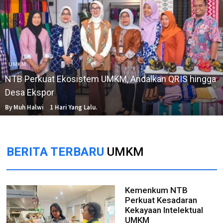
UMKM
NTB Perkuat Ekosistem UMKM, Andalkan QRIS hingga
Desa Ekspor
By Muh Halwi
1 Hari Yang Lalu.
BERITA TERBARU
UMKM
Kemenkum NTB
Perkuat Kesadaran
Kekayaan Intelektual
UMKM