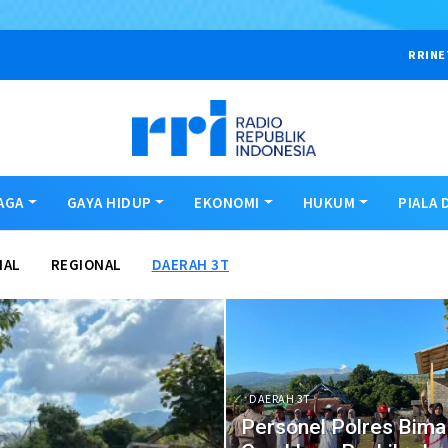
RRINE
AGA
GAYA HIDUP
EKONOMI
HUKUM
PIALA 
NAL
REGIONAL
DAERAH 3T
DAERAH 3T
Personel Polres Bima