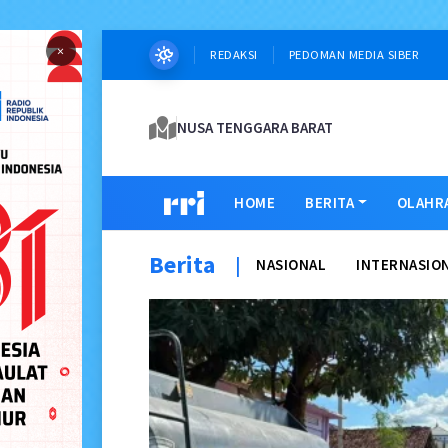
×
REDAKSI
PEDOMAN MEDIA SIBER
NUSA TENGGARA BARAT
HOME
BERITA
OLAHR
Berita
|
NASIONAL
INTERNASIO