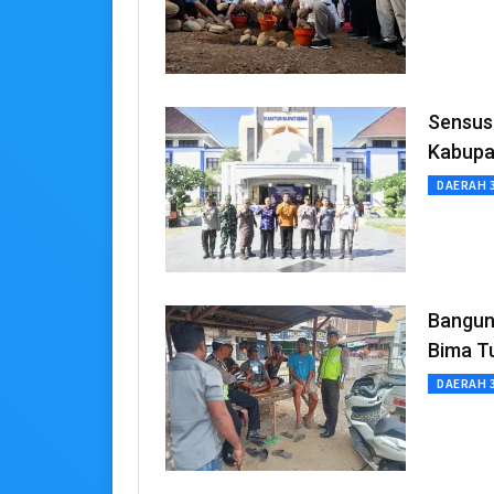
Sensus
Kabupa
DAERAH 
Bangun 
Bima T
DAERAH 