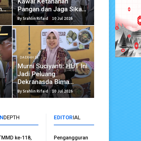
Kawal Ketahanan
n
Pangan dan Jaga Sikap
di Masyarakat
By Srahlin Rifaid
10 Jul 2026
DAERAH 3T
Murni Suciyanti: HUT Ini
Jadi Peluang
Dekranasda Bima
Perluas Pasar Kerajinan
By Srahlin Rifaid
10 Jul 2026
IN
DEPTH
EDITOR
IAL
TMMD ke-118,
Pengangguran