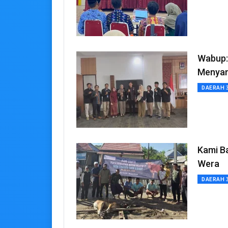
Wabup:
Menyam
DAERAH 
Kami B
Wera
DAERAH 