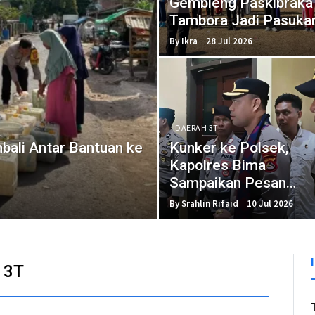
Gembleng Paskibraka
Tambora Jadi Pasuka
Tangguh
By Ikra
28 Jul 2026
DAERAH 3T
mbali Antar Bantuan ke
Kunker ke Polsek,
Kapolres Bima
Sampaikan Pesan
Penting
By Srahlin Rifaid
10 Jul 2026
 3T