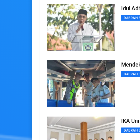
Idul Ad
DAERAH 
Mendek
DAERAH 
IKA Unr
DAERAH 