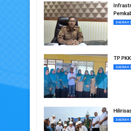
Infrast
Pemkab
DAERAH 
TP PKK
DAERAH 
Hiliris
DAERAH 