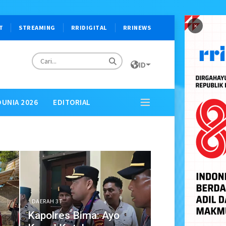
×
T
STREAMING
RRIDIGITAL
RRINEWS
ID
DUNIA 2026
EDITORIAL
DAERAH 3T
Kapolres Bima: Ayo