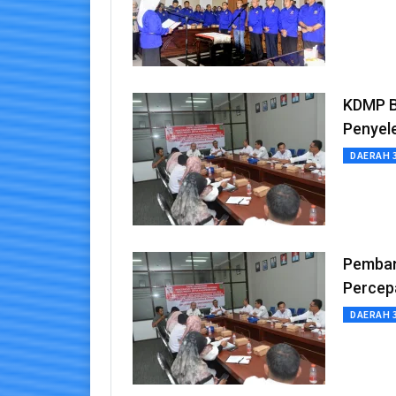
KDMP B
Penyel
DAERAH 
Pemban
Percepa
DAERAH 