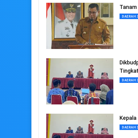
Tanam J
DAERAH 
Dikbud
Tingka
DAERAH 
Kepala 
DAERAH 