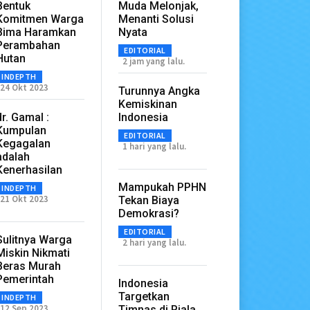
Bentuk
Muda Melonjak,
Komitmen Warga
Menanti Solusi
Bima Haramkan
Nyata
Perambahan
EDITORIAL
Hutan
2 jam yang lalu.
INDEPTH
24 Okt 2023
Turunnya Angka
Kemiskinan
dr. Gamal :
Indonesia
Kumpulan
EDITORIAL
Kegagalan
1 hari yang lalu.
adalah
Kenerhasilan
Mampukah PPHN
INDEPTH
21 Okt 2023
Tekan Biaya
Demokrasi?
EDITORIAL
Sulitnya Warga
2 hari yang lalu.
Miskin Nikmati
Beras Murah
Pemerintah
Indonesia
Targetkan
INDEPTH
12 Sep 2023
Timnas di Piala