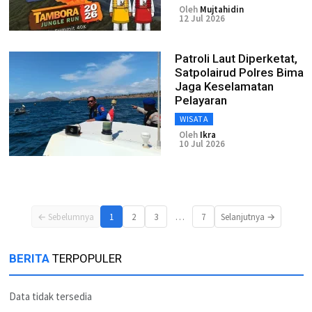
Oleh
Mujtahidin
12 Jul 2026
Patroli Laut Diperketat,
Satpolairud Polres Bima
Jaga Keselamatan
Pelayaran
WISATA
Oleh
Ikra
10 Jul 2026
…
← Sebelumnya
1
2
3
7
Selanjutnya →
BERITA
TERPOPULER
Data tidak tersedia