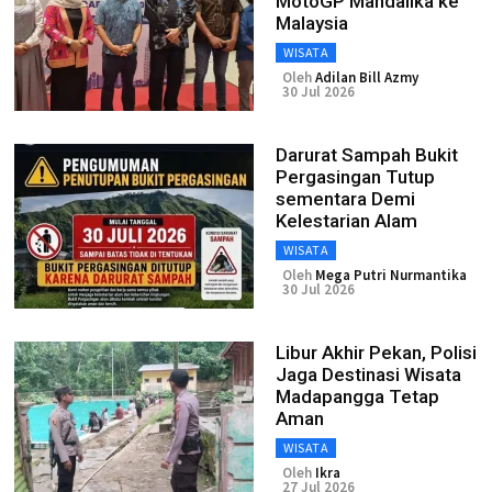
MotoGP Mandalika ke
Malaysia
WISATA
Oleh
Adilan Bill Azmy
30 Jul 2026
Darurat Sampah Bukit
Pergasingan Tutup
sementara Demi
Kelestarian Alam
WISATA
Oleh
Mega Putri Nurmantika
30 Jul 2026
Libur Akhir Pekan, Polisi
Jaga Destinasi Wisata
Madapangga Tetap
Aman
WISATA
Oleh
Ikra
27 Jul 2026