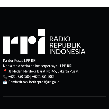
Kantor Pusat LPP RRI
Media radio berita online terpercaya - LPP RRI
📍 Jl. Medan Merdeka Barat No.4-5, Jakarta Pusat.
📞 +6221 350 0584, +6221 351 1086
📩 Pemberitaan: beritapro3@rri.go.id