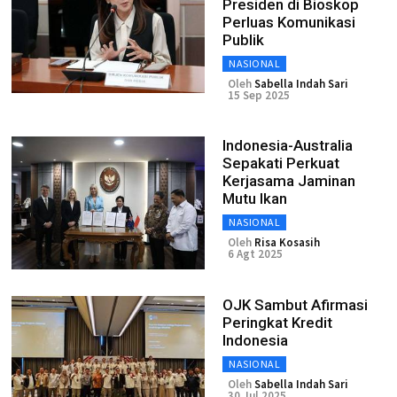
Presiden di Bioskop
Perluas Komunikasi
Publik
NASIONAL
Oleh
Sabella Indah Sari
15 Sep 2025
Indonesia-Australia
Sepakati Perkuat
Kerjasama Jaminan
Mutu Ikan
NASIONAL
Oleh
Risa Kosasih
6 Agt 2025
OJK Sambut Afirmasi
Peringkat Kredit
Indonesia
NASIONAL
Oleh
Sabella Indah Sari
30 Jul 2025