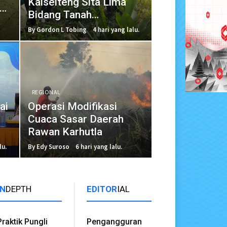
Kalselteng Sita Lima
tas
Bidang Tanah
Tersangka Kasus
By Gordon L Tobing
4 hari yang lalu.
Perpajakan
REGIONAL
ai
Operasi Modifikasi
Cuaca Sasar Daerah
Rawan Karhutla
lu.
By Edy Suroso
6 hari yang lalu.
IN
DEPTH
EDITOR
IAL
Praktik Pungli
Pengangguran