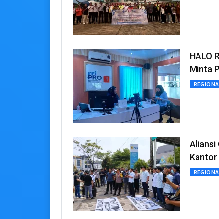
HALO R
Minta P
REGIONA
Aliansi
Kantor
REGIONA