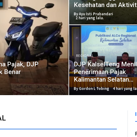
Kesehatan dan Aktivi
Masyarakat
By Ayu Isti Prabandari
2 hari yang lalu.
REGIONAL
ena Pajak, DJP
DJP KalselTeng Menil
ak Benar
Penerimaan Pajak
Kalimantan Selatan
Tumbuh 36,09 Persen
By Gordon L Tobing
4 hari yang la
AL