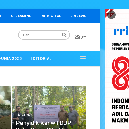
×
T
STREAMING
RRIDIGITAL
RRINEWS
ID
DUNIA 2026
EDITORIAL
REGIONAL
Penyidik Kanwil DJP