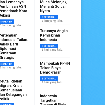
dan Lemahnya
Muda Melonjak,
Pembinaan ASN
Menanti Solusi
Pemerintah Kota
Nyata
Bekasi
EDITORIAL
9 jam yang lalu.
INDEPTH
1 hari yang lalu.
Turunnya Angka
Pertemuan
Kemiskinan
Indonesia-Tailan:
Indonesia
Babak Baru
EDITORIAL
Diplomasi
1 hari yang lalu.
Kemitraan
Strategis
Mampukah PPHN
INDEPTH
3 hari yang lalu.
Tekan Biaya
Demokrasi?
EDITORIAL
Ceuta: Ribuan
2 hari yang lalu.
Migran, Krisis
Kemanusiaan
dan Ketegangan
Indonesia
Politik
Targetkan
Timnas di Piala