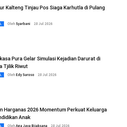
r Kalteng Tinjau Pos Siaga Karhutla di Pulang
Oleh
Syarbani
28 Jul 2026
L
asa Pura Gelar Simulasi Kejadian Darurat di
 Tjilik Riwut
Oleh
Edy Suroso
28 Jul 2026
L
n Harganas 2026 Momentum Perkuat Keluarga
ndidikan Anak
Oleh
Aga Jaya Bijaksana
28 Jul 2026
L