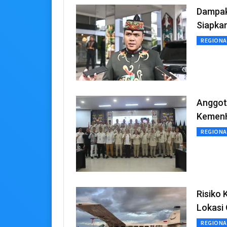
Dampak
Siapka
REGIONA
Anggota
KemenH
REGIONA
Risiko 
Lokasi 
REGIONA