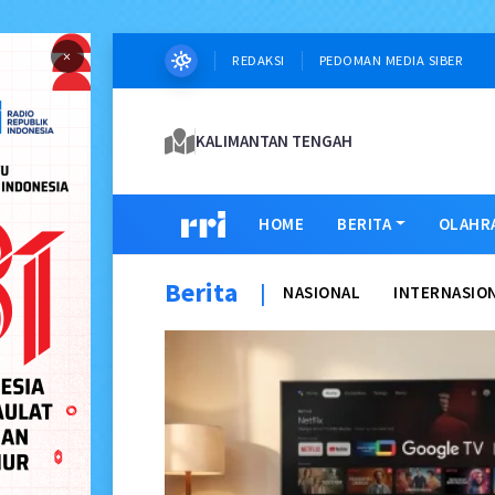
×
REDAKSI
PEDOMAN MEDIA SIBER
KALIMANTAN TENGAH
HOME
BERITA
OLAHR
Berita
|
NASIONAL
INTERNASIO