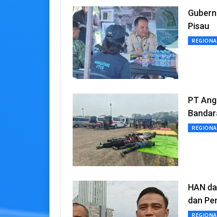
Gubernu
Pisau
REGIONA
PT Angk
Bandara
REGIONA
HAN da
dan Pe
REGIONA