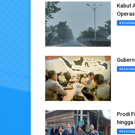
Kabut A
Operas
REGIONA
Gubernu
REGIONA
Prodi F
hingga
REGIONA