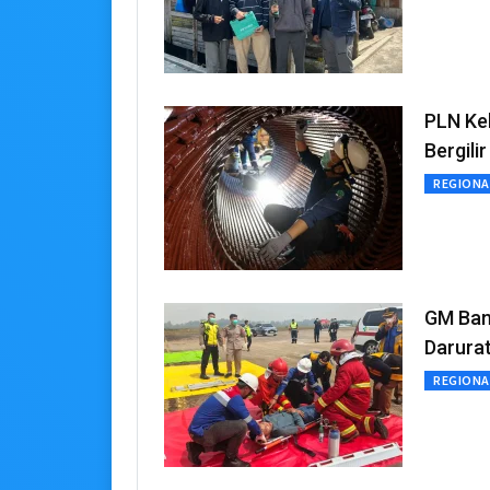
PLN Ke
Bergilir
REGIONA
GM Ban
Darura
REGIONA