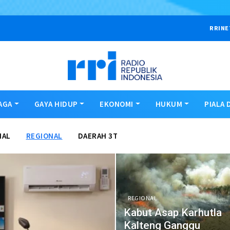
RRINE
AGA
GAYA HIDUP
EKONOMI
HUKUM
PIALA 
NAL
REGIONAL
DAERAH 3T
REGIONAL
Kabut Asap Karhutla
Kalteng Ganggu