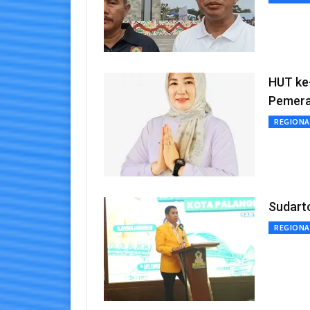
HUT ke
Pemera
REGIONA
Sudart
REGIONA