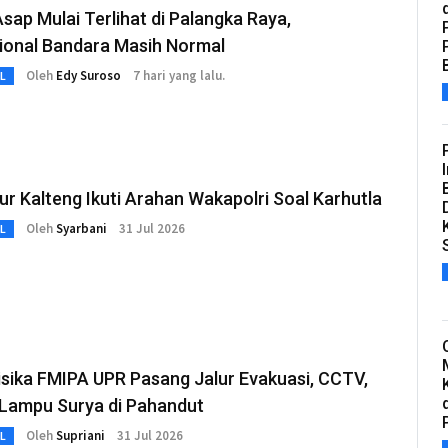
sap Mulai Terlihat di Palangka Raya,
ional Bandara Masih Normal
Oleh
Edy Suroso
7 hari yang lalu.
L
r Kalteng Ikuti Arahan Wakapolri Soal Karhutla
Oleh
Syarbani
31 Jul 2026
L
isika FMIPA UPR Pasang Jalur Evakuasi, CCTV,
 Lampu Surya di Pahandut
Oleh
Supriani
31 Jul 2026
L