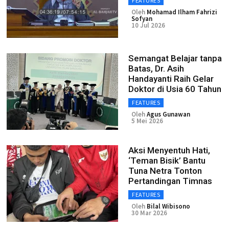
FEATURES
Oleh
Mohamad Ilham Fahrizi
Sofyan
10 Jul 2026
Semangat Belajar tanpa
Batas, Dr. Asih
Handayanti Raih Gelar
Doktor di Usia 60 Tahun
FEATURES
Oleh
Agus Gunawan
5 Mei 2026
Aksi Menyentuh Hati,
‘Teman Bisik’ Bantu
Tuna Netra Tonton
Pertandingan Timnas
FEATURES
Oleh
Bilal Wibisono
30 Mar 2026