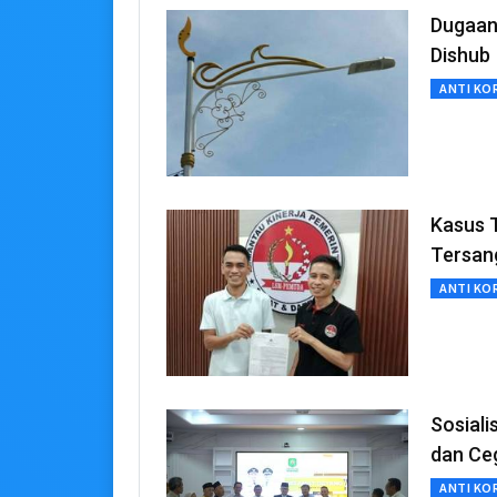
Dugaan
Dishub
ANTI KO
Kasus Tunj
Tersang
ANTI KO
Sosiali
dan Ce
ANTI KO