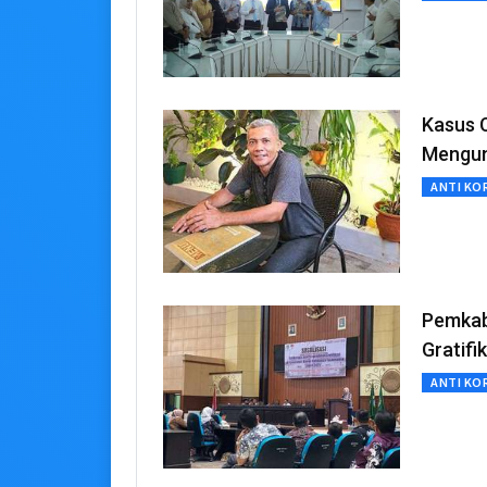
Kasus 
Mengun
ANTI KO
Pemkab
Gratifi
ANTI KO