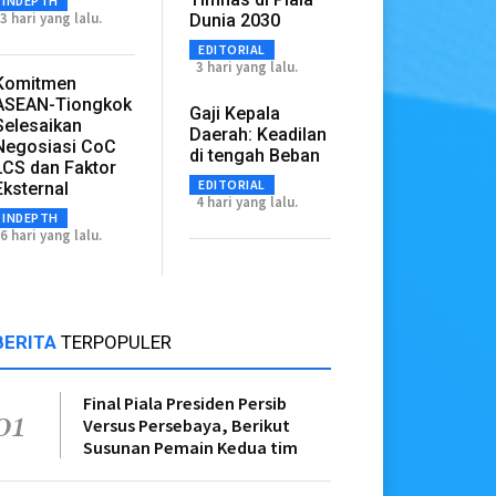
INDEPTH
3 hari yang lalu.
Dunia 2030
EDITORIAL
3 hari yang lalu.
Komitmen
ASEAN-Tiongkok
Gaji Kepala
Selesaikan
Daerah: Keadilan
Negosiasi CoC
di tengah Beban
LCS dan Faktor
EDITORIAL
Eksternal
4 hari yang lalu.
INDEPTH
6 hari yang lalu.
BERITA
TERPOPULER
Final Piala Presiden Persib
01
Versus Persebaya, Berikut
Susunan Pemain Kedua tim