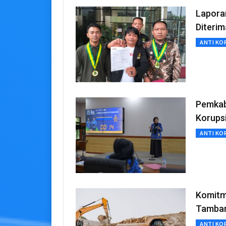
Lapora
Diteri
ANTI KO
Pemkab 
Korups
ANTI KO
Komitm
Tamban
ANTI KO