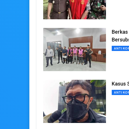
Berkas
Bersubs
ANTI KO
Kasus 
ANTI KO