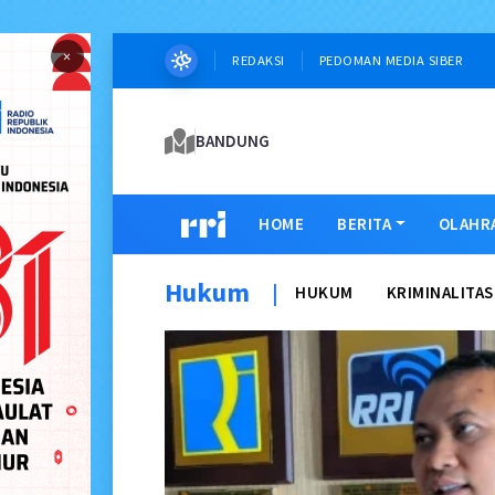
×
REDAKSI
PEDOMAN MEDIA SIBER
BANDUNG
HOME
BERITA
OLAHR
Hukum
|
HUKUM
KRIMINALITAS