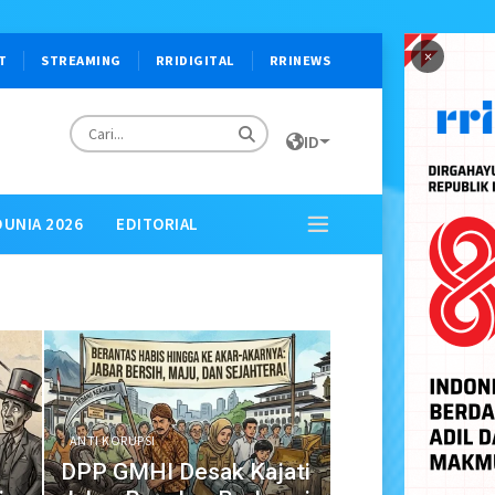
×
T
STREAMING
RRIDIGITAL
RRINEWS
ID
DUNIA 2026
EDITORIAL
ANTI KORUPSI
DPP GMHI Desak Kajati