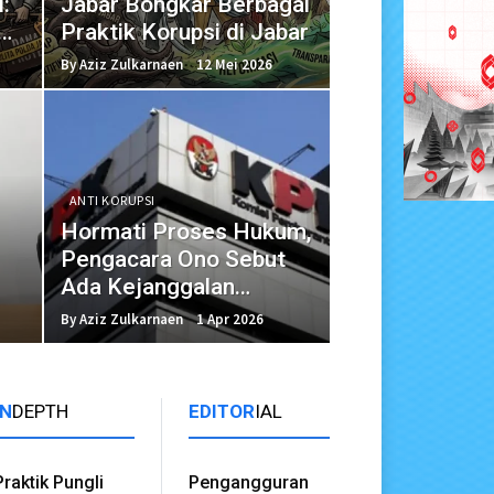
:
Jabar Bongkar Berbagai
Praktik Korupsi di Jabar
By Aziz Zulkarnaen
12 Mei 2026
ANTI KORUPSI
Hormati Proses Hukum,
Pengacara Ono Sebut
Ada Kejanggalan
Penggeledahan oleh
By Aziz Zulkarnaen
1 Apr 2026
KPK
IN
DEPTH
EDITOR
IAL
Praktik Pungli
Pengangguran