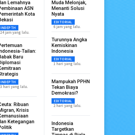
dan Lemahnya
Muda Melonjak,
Pembinaan ASN
Menanti Solusi
Pemerintah Kota
Nyata
Bekasi
EDITORIAL
6 jam yang lalu.
INDEPTH
24 jam yang lalu.
Turunnya Angka
Pertemuan
Kemiskinan
Indonesia-Tailan:
Indonesia
Babak Baru
EDITORIAL
Diplomasi
1 hari yang lalu.
Kemitraan
Strategis
Mampukah PPHN
INDEPTH
3 hari yang lalu.
Tekan Biaya
Demokrasi?
EDITORIAL
Ceuta: Ribuan
2 hari yang lalu.
Migran, Krisis
Kemanusiaan
dan Ketegangan
Indonesia
Politik
Targetkan
Timnas di Piala