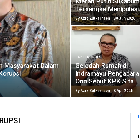
Merah Putih Sukabumi
Tersangka Manipulasi
Data Laporan
By Aziz Zulkarnaen
30 Jun 2026
ANTI KORUPSI
n Masyarakat Dalam
Geledah Rumah di
Korupsi
Indramayu Pengacara
Ono Sebut KPK Sita
Buku Tahun 2010 dan
By Aziz Zulkarnaen
3 Apr 2026
HP Rusak
RUPSI