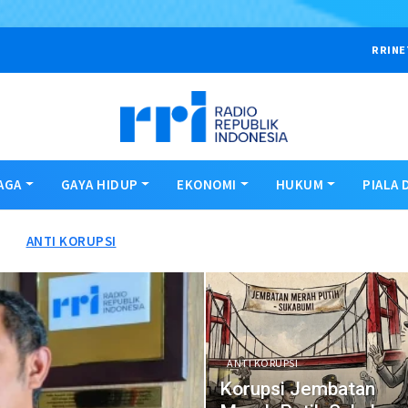
RRINE
AGA
GAYA HIDUP
EKONOMI
HUKUM
PIALA 
ANTI KORUPSI
ANTI KORUPSI
Korupsi Jembatan