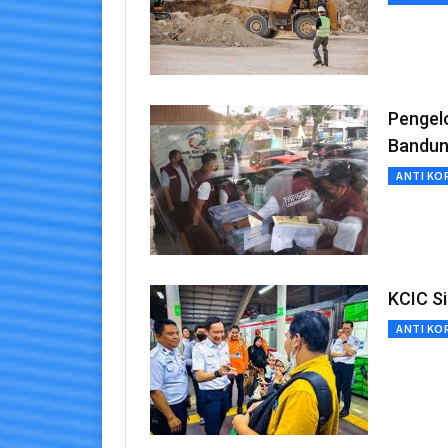
Pengel
Bandun
ANTI KO
KCIC S
ANTI KO