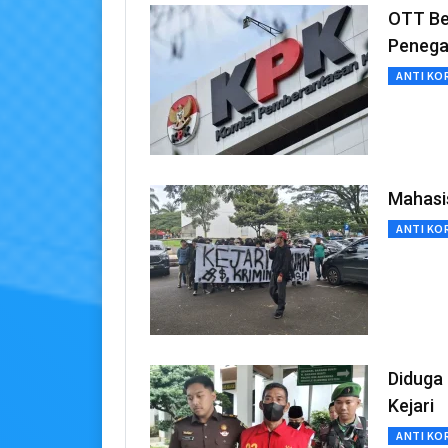
OTT Be
Penega
ANTI KO
Mahasi
ANTI KO
Diduga
Kejari
ANTI KO