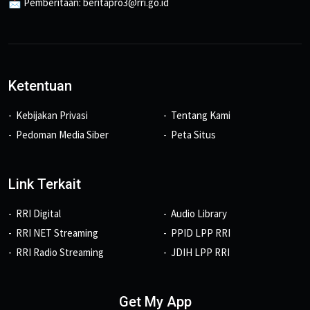
📩 Pemberitaan: beritapro3@rri.go.id
Ketentuan
Kebijakan Privasi
Tentang Kami
Pedoman Media Siber
Peta Situs
Link Terkait
RRI Digital
Audio Library
RRI NET Streaming
PPID LPP RRI
RRI Radio Streaming
JDIH LPP RRI
Get My App