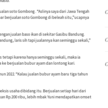
asib.
alan soto Gombong . “Aslinya saya dari Jawa Tengah
ar berjualan soto Gombong di beleah situ,”ucapnya
ngan jualan baso ikan di sekitar Gasibu Bandung.
andung, laris sih tapi jualannya kan seminggu sekali,”
s tetapi karena hanya seminggu sekali, maka ia
a ke berjualan bubur ayam dan lontong kari.
hun 2022. “Kalau jualan bubur ayam baru tiga tahun
 eksis usaha dibidang itu. Berjualan setiap hari dari
lkan Rp.200 ribu, lebih mbak Yuni mendapatkan omset