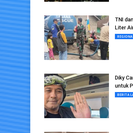
TNI dan
Liter Ai
REGIONA
Diky Ca
untuk P
BERITA L