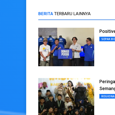
BERITA
TERBARU LAINNYA
Positiv
SEPAK B
Pering
Semanga
REGIONA