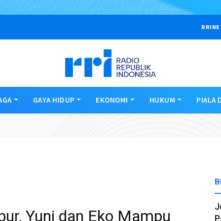
RRINE
AGA
GAYA HIDUP
EKONOMI
HUKUM
PIALA 
B
J
ubur, Yuni dan Eko Mampu
P