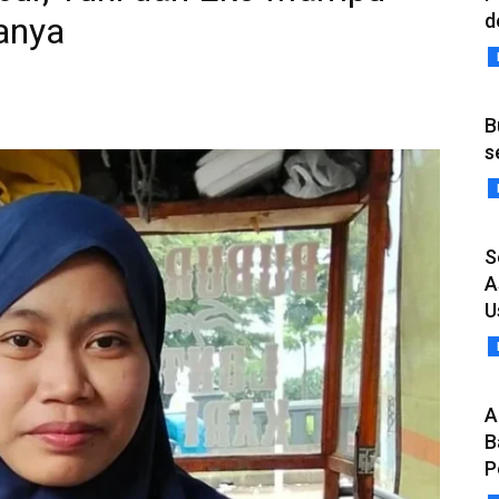
d
anya
B
s
S
A
U
A
B
P