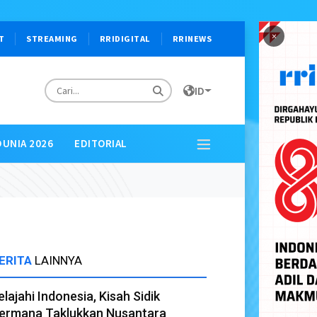
×
T
STREAMING
RRIDIGITAL
RRINEWS
ID
DUNIA 2026
EDITORIAL
ERITA
LAINNYA
elajahi Indonesia, Kisah Sidik
ermana Taklukkan Nusantara