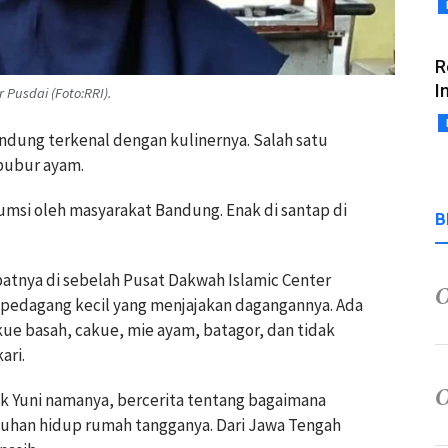
R
I
Pusdai (Foto:RRI).
dung terkenal dengan kulinernya. Salah satu
 bubur ayam.
umsi oleh masyarakat Bandung. Enak di santap di
B
patnya di sebelah Pusat Dakwah Islamic Center
-pedagang kecil yang menjajakan dagangannya. Ada
ue basah, cakue, mie ayam, batagor, dan tidak
ari.
k Yuni namanya, bercerita tentang bagaimana
han hidup rumah tangganya. Dari Jawa Tengah