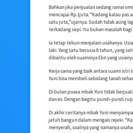
Bahkan jika penjualan sedang ramai omse
mencapai Rp.1juta. “Kadang kalau pas a
satu juta,”ujarnya. Sudah tidak asing 
terkadang sepi. Itu bukan masalah bagi 
Ia tetap tekun menjalani usahanya. Usia 
laki. Yang satu berusia 8 tahun, yang sa
dibantu oleh suaminya Eko yang usianya
Kerja sama yang baik antara suami ist
Yuni bisa membeli sebidang tanah seharga
Di bulan puasa mbak Yuni tidak berjual
dan es. Dengan begitu pundi-pundi rupi
Di akhir ceritanya mbak Yuni menyampa
jatuh bangun dalam mengais rejeki. “K
menyerah, soalnya yang namanya usaha 