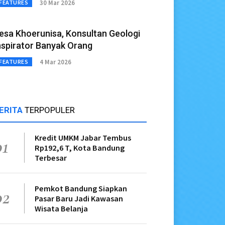
30 Mar 2026
FEATURES
esa Khoerunisa, Konsultan Geologi
nspirator Banyak Orang
4 Mar 2026
FEATURES
ERITA
TERPOPULER
Kredit UMKM Jabar Tembus
01
Rp192,6 T, Kota Bandung
Terbesar
Pemkot Bandung Siapkan
02
Pasar Baru Jadi Kawasan
Wisata Belanja