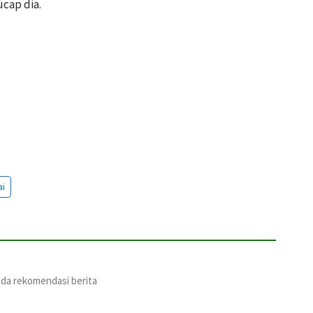
ucap dia.
ai
ada rekomendasi berita