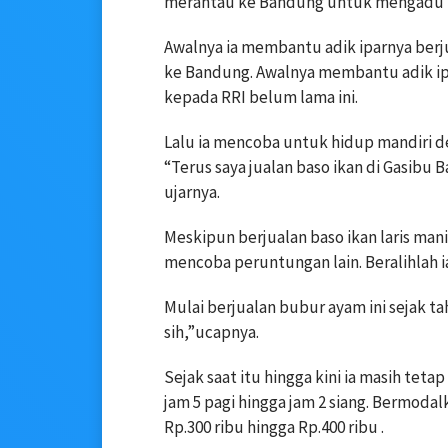
merantau ke Bandung untuk mengadu n
Awalnya ia membantu adik iparnya berju
ke Bandung. Awalnya membantu adik ip
kepada RRI belum lama ini.
Lalu ia mencoba untuk hidup mandiri de
“Terus saya jualan baso ikan di Gasibu B
ujarnya.
Meskipun berjualan baso ikan laris mani
mencoba peruntungan lain. Beralihlah i
Mulai berjualan bubur ayam ini sejak ta
sih,”ucapnya.
Sejak saat itu hingga kini ia masih tetap
jam 5 pagi hingga jam 2 siang. Bermoda
Rp.300 ribu hingga Rp.400 ribu .