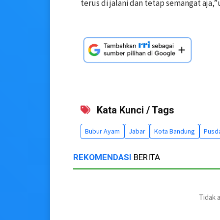
terus di jalani dan tetap semangat aja,”
Kata Kunci / Tags
Bubur Ayam
Jabar
Kota Bandung
Pusd
REKOMENDASI
BERITA
Tidak 