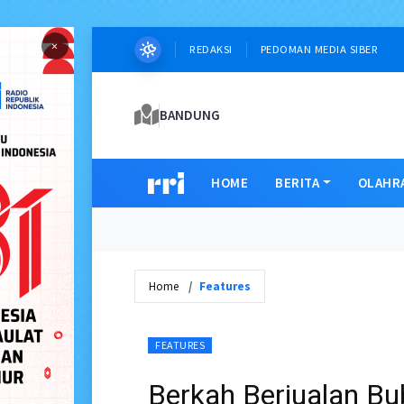
×
REDAKSI
PEDOMAN MEDIA SIBER
BANDUNG
HOME
BERITA
OLAHR
Home
Features
FEATURES
Berkah Berjualan B