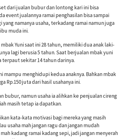
t dari jualan bubur dan lontong kari ini bisa
da event jualannya ramai penghasilan bisa sampai
lagi yang namanya usaha, terkadang ramai namun juga
ibu muda ini.
mbak Yuni saat ini 28 tahun, memiliki dua anak laki-
tunya lagi berusia 5 tahun. Saat berjualan mbak yuni
 terpaut sekitar 14 tahun darinya.
ri ini mampu menghidupi kedua anaknya. Bahkan mbak
 Rp.150 juta dari hasil usahanya ini.
an bubur, namun usaha ia alihkan ke penjualan cireng
ah masih tetap ia dapatkan.
ikan kata-kata motivasi bagi mereka yang masih
alau usaha mah jangan ragu dan jangan mudah
mah kadang ramai kadang sepi, jadi jangan menyerah