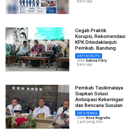
baru saja
Cegah Praktik
Korupsi, Rekomendasi
KPK Ditindaklanjuti
Pemkab. Bandung
ANTI KORUPSI
Oleh
Subina Fikry
baru saja
Pemkab Tasikmalaya
Siapkan Solusi
Antisipasi Kekeringan
dan Bencana Susulan
INFO PEMDA
Oleh
Nova Nugraha
2 jam yang lalu