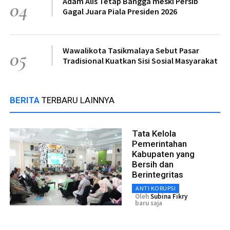
Adam Alis Tetap Bangga meski Persib
04
Gagal Juara Piala Presiden 2026
Wawalikota Tasikmalaya Sebut Pasar
05
Tradisional Kuatkan Sisi Sosial Masyarakat
BERITA
TERBARU LAINNYA
Tata Kelola
Pemerintahan
Kabupaten yang
Bersih dan
Berintegritas
ANTI KORUPSI
Oleh
Subina Fikry
baru saja