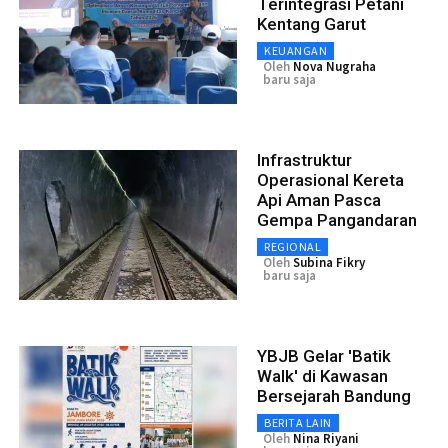
Terintegrasi Petani
Kentang Garut
KEUANGAN
Oleh
Nova Nugraha
baru saja
Infrastruktur
Operasional Kereta
Api Aman Pasca
Gempa Pangandaran
REGIONAL
Oleh
Subina Fikry
baru saja
YBJB Gelar 'Batik
Walk' di Kawasan
Bersejarah Bandung
BERITA LAIN
Oleh
Nina Riyani