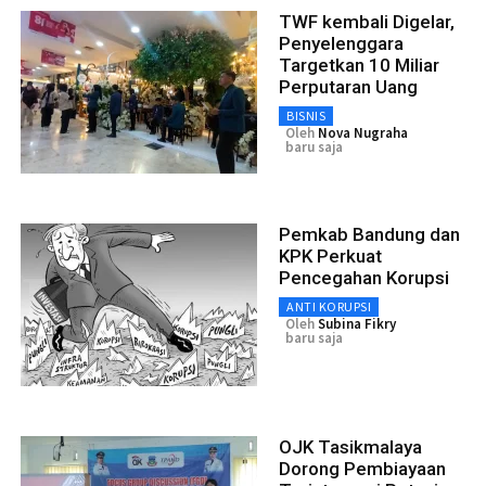
TWF kembali Digelar,
Penyelenggara
Targetkan 10 Miliar
Perputaran Uang
BISNIS
Oleh
Nova Nugraha
baru saja
Pemkab Bandung dan
KPK Perkuat
Pencegahan Korupsi
ANTI KORUPSI
Oleh
Subina Fikry
baru saja
OJK Tasikmalaya
Dorong Pembiayaan