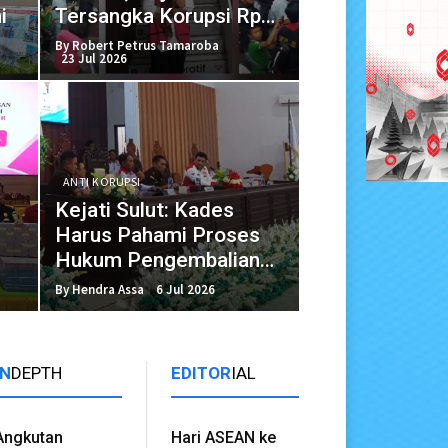
i
Tersangka Korupsi Rp5
Miliar
By Robert Petrus Tamaroba
23 Jul 2026
ANTI KORUPSI
Kejati Sulut: Kades
Harus Pahami Proses
Hukum Pengembalian
Penyelewengan Dandes
By Hendra Assa
6 Jul 2026
IN
DEPTH
EDITOR
IAL
Angkutan
Hari ASEAN ke