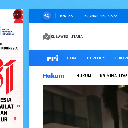
×
REDAKSI
PEDOMAN MEDIA SIBER
SULAWESI UTARA
HOME
BERITA
OLAHR
Hukum
|
HUKUM
KRIMINALITAS