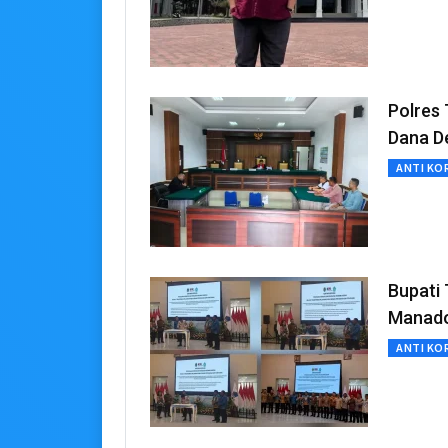
Polres Talaud Menangkan Praperadilan Kasus Korupsi
Dana D
ANTI KO
Bupati 
Manad
ANTI KO