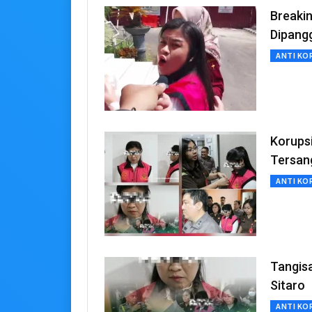
Breakin
Dipangg
ANTI KO
Korupsi
Tersan
ANTI KO
Tangis
Sitaro
ANTI KO