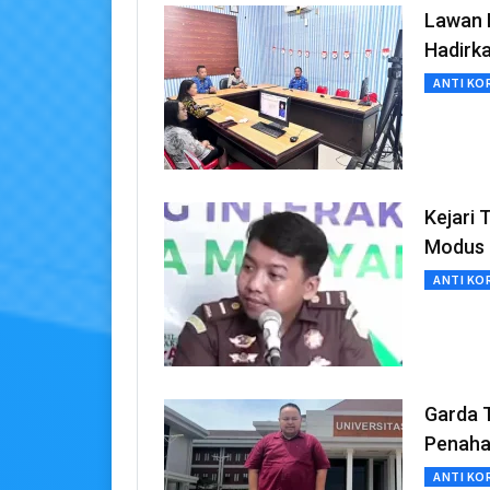
Lawan K
Hadirk
ANTI KO
Kejari 
Modus 
ANTI KO
Garda T
Penahan
ANTI KO