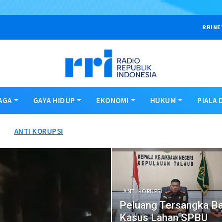
RRINE
AGA
GAYA HIDUP
EKONOMI
HUKUM
PIALA 
ANTI KORUPSI
ANTI KORUPSI
Peluang Tersangka B
Kasus Lahan SPBU