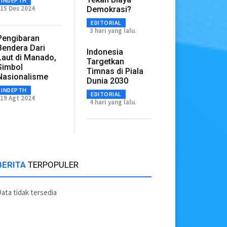
INDEPTH
15 Des 2024
Demokrasi?
EDITORIAL
3 hari yang lalu.
Pengibaran
Bendera Dari
Indonesia
Laut di Manado,
Targetkan
Simbol
Timnas di Piala
Nasionalisme
Dunia 2030
INDEPTH
EDITORIAL
19 Agt 2024
4 hari yang lalu.
BERITA
TERPOPULER
ata tidak tersedia