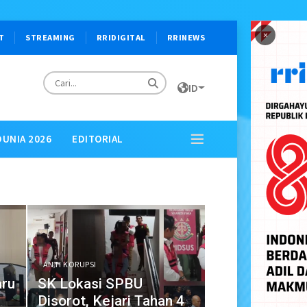
×
T
STREAMING
RRIDIGITAL
RRINEWS
ID
DUNIA 2026
EDITORIAL
ANTI KORUPSI
aru
SK Lokasi SPBU
Disorot, Kejari Tahan 4