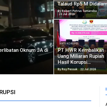
Talaud Rp5 M Didalam
By Robert Petrus Tamaroba
23 Jul 2026
ANTI KORUPSI
erlibatan Oknum JA di
PT HWR Kembalikan
Uang Miliaran Rupiah
Hasil Korupsi
Pertambangan
By Roy Pessak
22 Jul 2026
RUPSI