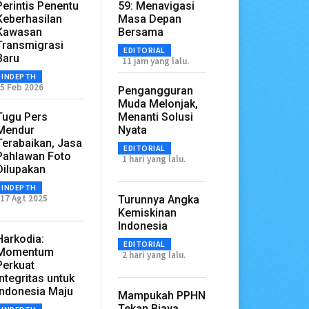
Perintis Penentu
59: Menavigasi
Keberhasilan
Masa Depan
Kawasan
Bersama
Transmigrasi
EDITORIAL
Baru
11 jam yang lalu.
INDEPTH
5 Feb 2026
Pengangguran
Muda Melonjak,
Tugu Pers
Menanti Solusi
Mendur
Nyata
Terabaikan, Jasa
EDITORIAL
Pahlawan Foto
1 hari yang lalu.
Dilupakan
INDEPTH
17 Agt 2025
Turunnya Angka
Kemiskinan
Indonesia
Harkodia:
EDITORIAL
Momentum
2 hari yang lalu.
Perkuat
Integritas untuk
Indonesia Maju
Mampukah PPHN
Tekan Biaya