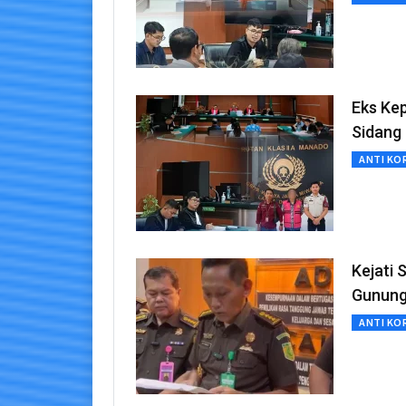
Eks Kep
Sidang
ANTI KO
Kejati 
Gunung
ANTI KO