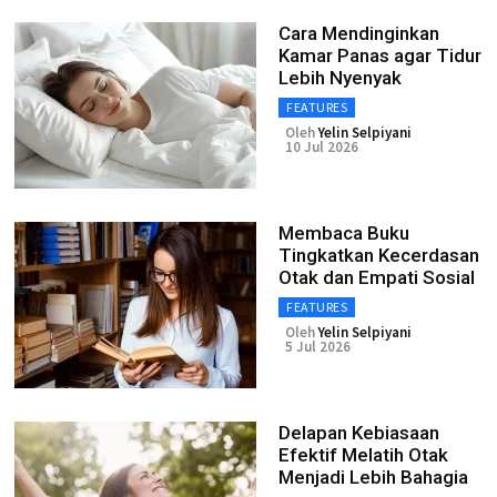
Cara Mendinginkan
Kamar Panas agar Tidur
Lebih Nyenyak
FEATURES
Oleh
Yelin Selpiyani
10 Jul 2026
Membaca Buku
Tingkatkan Kecerdasan
Otak dan Empati Sosial
FEATURES
Oleh
Yelin Selpiyani
5 Jul 2026
Delapan Kebiasaan
Efektif Melatih Otak
Menjadi Lebih Bahagia