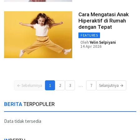
Cara Mengatasi Anak
Hiperaktif di Rumah
dengan Tepat
FEATURES
Oleh
Yelin Selpiyani
14 Apr 2026
…
← Sebelumnya
1
2
3
7
Selanjutnya →
BERITA
TERPOPULER
Data tidak tersedia